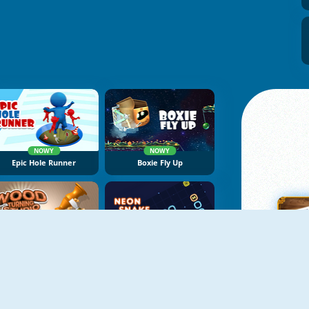
NOWY
NOWY
Epic Hole Runner
Boxie Fly Up
NOWY
Woodturning Studio
Neon Snake Game