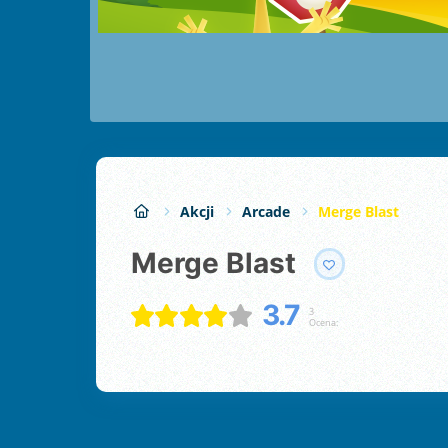
Akcji
Arcade
Merge Blast
Merge Blast
3.7
3
Ocena: