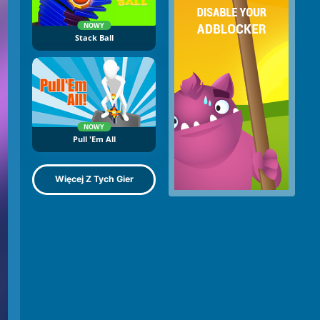
NOWY
Stack Ball
NOWY
Pull 'Em All
Więcej Z Tych Gier