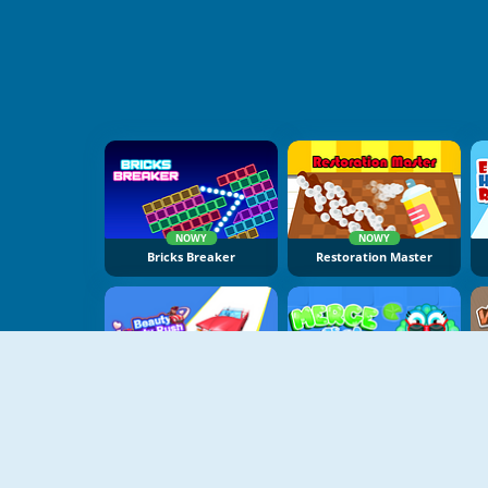
NOWY
NOWY
Bricks Breaker
Restoration Master
NOWY
NOWY
Beauty Party Rush
Merge Fish