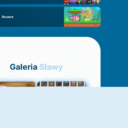
Arcane
Galeria
Sławy
Pasjans Pająk
GrindCraft