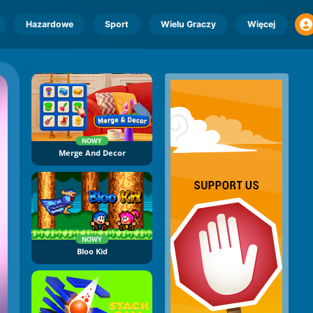
Hazardowe
Sport
Wielu Graczy
Więcej
NOWY
Merge And Decor
NOWY
Bloo Kid