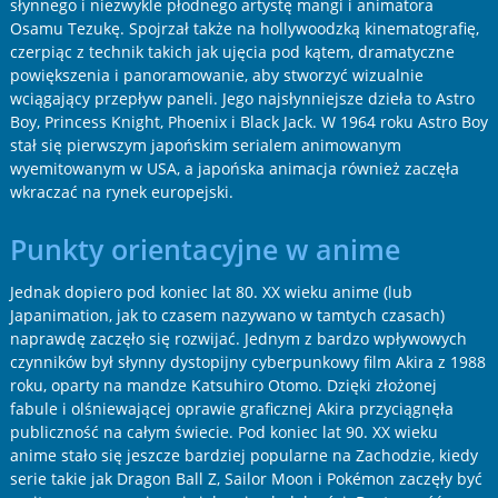
słynnego i niezwykle płodnego artystę mangi i animatora
Osamu Tezukę. Spojrzał także na hollywoodzką kinematografię,
czerpiąc z technik takich jak ujęcia pod kątem, dramatyczne
powiększenia i panoramowanie, aby stworzyć wizualnie
wciągający przepływ paneli. Jego najsłynniejsze dzieła to Astro
Boy, Princess Knight, Phoenix i Black Jack. W 1964 roku Astro Boy
stał się pierwszym japońskim serialem animowanym
wyemitowanym w USA, a japońska animacja również zaczęła
wkraczać na rynek europejski.
Punkty orientacyjne w anime
Jednak dopiero pod koniec lat 80. XX wieku anime (lub
Japanimation, jak to czasem nazywano w tamtych czasach)
naprawdę zaczęło się rozwijać. Jednym z bardzo wpływowych
czynników był słynny dystopijny cyberpunkowy film Akira z 1988
roku, oparty na mandze Katsuhiro Otomo. Dzięki złożonej
fabule i olśniewającej oprawie graficznej Akira przyciągnęła
publiczność na całym świecie. Pod koniec lat 90. XX wieku
anime stało się jeszcze bardziej popularne na Zachodzie, kiedy
serie takie jak Dragon Ball Z, Sailor Moon i Pokémon zaczęły być