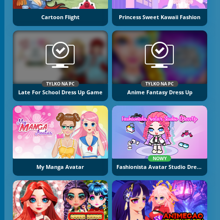
Cartoon Flight
Princess Sweet Kawaii Fashion
TYLKO NA PC
TYLKO NA PC
Late For School Dress Up Game
Anime Fantasy Dress Up
NOWY
My Manga Avatar
Fashionista Avatar Studio Dress Up