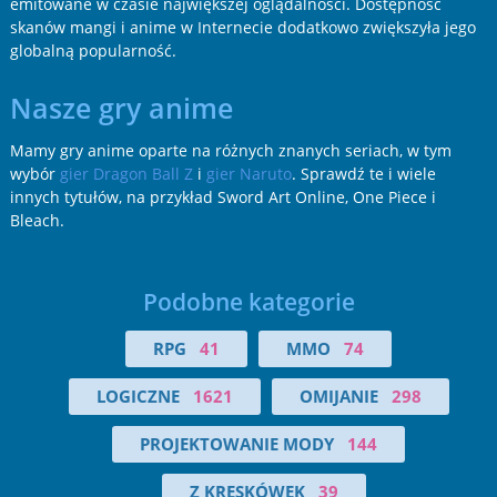
emitowane w czasie największej oglądalności. Dostępność
skanów mangi i anime w Internecie dodatkowo zwiększyła jego
globalną popularność.
Nasze gry anime
Mamy gry anime oparte na różnych znanych seriach, w tym
wybór
gier Dragon Ball Z
i
gier Naruto
. Sprawdź te i wiele
innych tytułów, na przykład Sword Art Online, One Piece i
Bleach.
Podobne kategorie
RPG
41
MMO
74
LOGICZNE
1621
OMIJANIE
298
PROJEKTOWANIE MODY
144
Z KRESKÓWEK
39