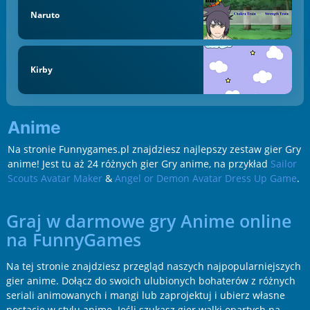
Naruto
Kirby
Anime
Na stronie Funnygames.pl znajdziesz najlepszy zestaw gier Gry
anime! Jest tu aż 24 różnych gier Gry anime, na przykład
Sailor
Scouts Avatar Maker
&
Angel or Demon Avatar Dress Up Game
.
Graj w darmowe gry Anime online
na FunnyGames
Na tej stronie znajdziesz przegląd naszych najpopularniejszych
gier anime. Dołącz do swoich ulubionych bohaterów z różnych
seriali animowanych i mangi lub zaprojektuj i ubierz własne
postacie w stylu anime. Jeśli szukasz gier walki opartych na