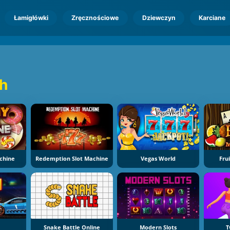
Łamigłówki
Zręcznościowe
Dziewczyn
Karciane
h
chine
Redemption Slot Machine
Vegas World
Fru
Snake Battle Online
Modern Slots
T