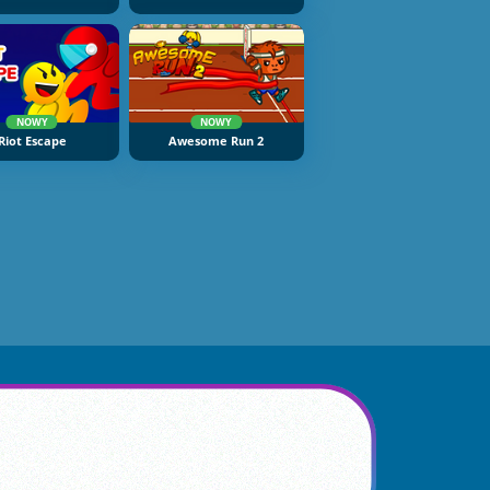
NOWY
NOWY
Riot Escape
Awesome Run 2