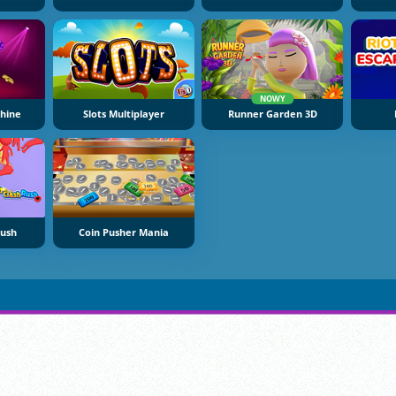
NOWY
chine
Slots Multiplayer
Runner Garden 3D
Rush
Coin Pusher Mania