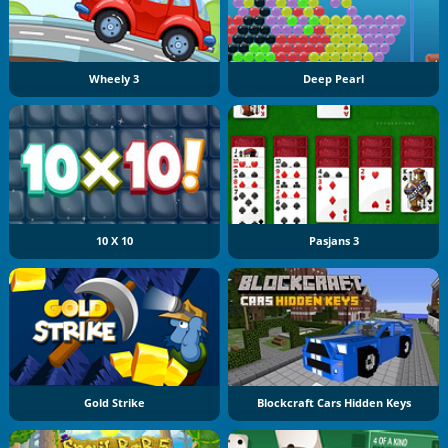
Wheely 3
Deep Pearl
10 X 10
Pasjans 3
Gold Strike
Blockcraft Cars Hidden Keys