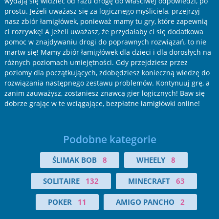
wydają się widzieć od razu drogę do właściwej odpowiedzi, po
prostu. Jeżeli uważasz się za logicznego myśliciela, przejrzyj
nasz zbiór łamigłówek, ponieważ mamy tu gry, które zapewnią
ci rozrywkę! A jeżeli uważasz, że przydałaby ci się dodatkowa
pomoc w znajdywaniu drogi do poprawnych rozwiązań, to nie
martw się! Mamy zbiór łamigłówek dla dzieci i dla dorosłych na
różnych poziomach umiejętności. Gdy przejdziesz przez
poziomy dla początkujących, zdobędziesz konieczną wiedzę do
rozwiązania następnego zestawu problemów. Kontynuuj grę, a
zanim zauważysz, zostaniesz znawcą gier logicznych! Baw się
dobrze grając w te wciągające, bezpłatne łamigłówki online!
Podobne kategorie
ŚLIMAK BOB
8
WHEELY
8
SOLITAIRE
132
MINECRAFT
63
POKER
11
AMIGO PANCHO
2