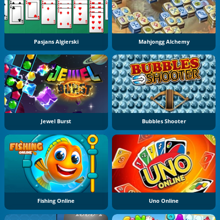
Pasjans Algierski
Mahjongg Alchemy
Jewel Burst
Bubbles Shooter
Fishing Online
Uno Online