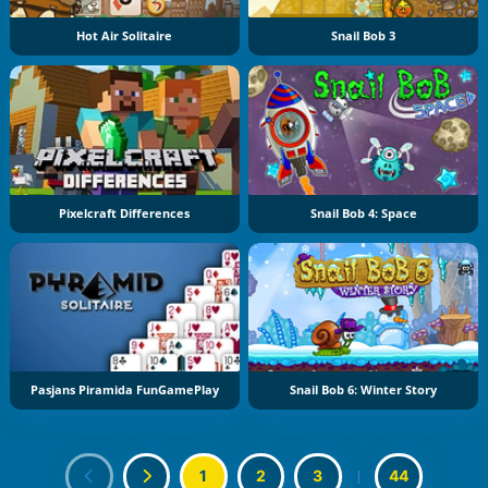
Hot Air Solitaire
Snail Bob 3
Pixelcraft Differences
Snail Bob 4: Space
Pasjans Piramida FunGamePlay
Snail Bob 6: Winter Story
1
2
3
|
44