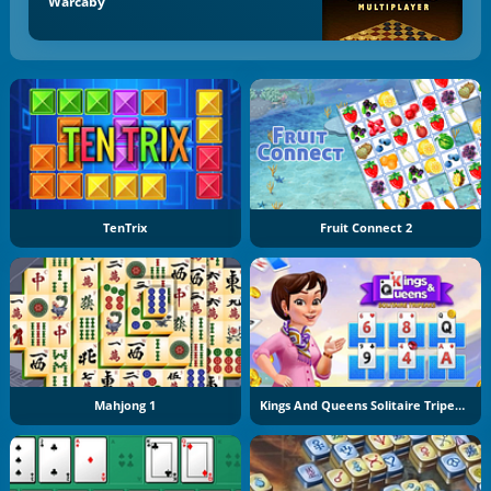
Warcaby
TenTrix
Fruit Connect 2
Mahjong 1
Kings And Queens Solitaire Tripeaks