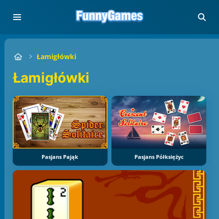
Łamigłówki
Łamigłówki
Pasjans Pająk
Pasjans Półksiężyc