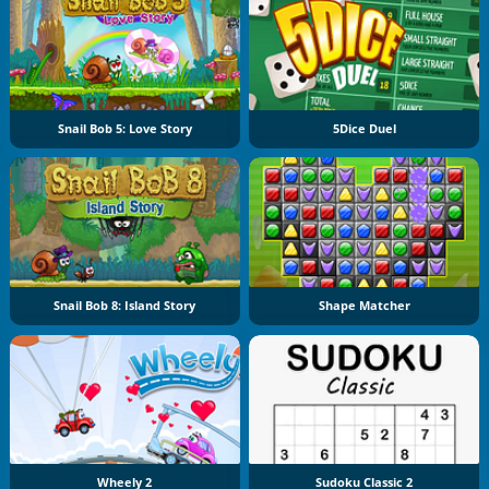
Snail Bob 5: Love Story
5Dice Duel
Snail Bob 8: Island Story
Shape Matcher
Wheely 2
Sudoku Classic 2