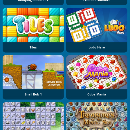
Mahjong Connect 2
FreeCell Solitaire
Tiles
Ludo Hero
Snail Bob 1
Cube Mania