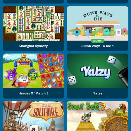
NOWY
Shanghai Dynasty
Dumb Ways To Die 1
Heroes Of Match 3
Yatzy