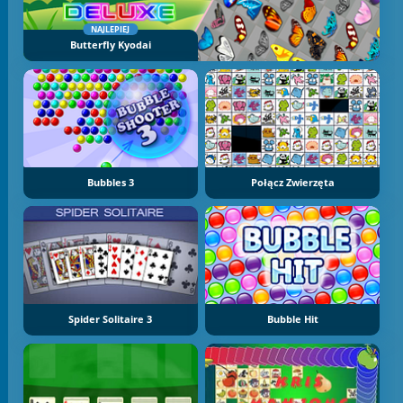
NAJLEPIEJ
Butterfly Kyodai
Bubbles 3
Połącz Zwierzęta
Spider Solitaire 3
Bubble Hit