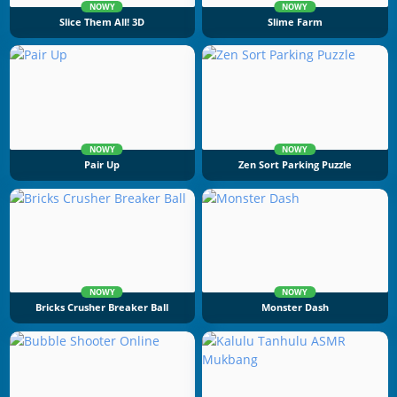
NOWY
NOWY
Slice Them All! 3D
Slime Farm
NOWY
NOWY
Pair Up
Zen Sort Parking Puzzle
NOWY
NOWY
Bricks Crusher Breaker Ball
Monster Dash