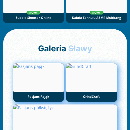
NOWY
NOWY
Bubble Shooter Online
Kalulu Tanhulu ASMR Mukbang
Galeria
Sławy
Pasjans Pająk
GrindCraft