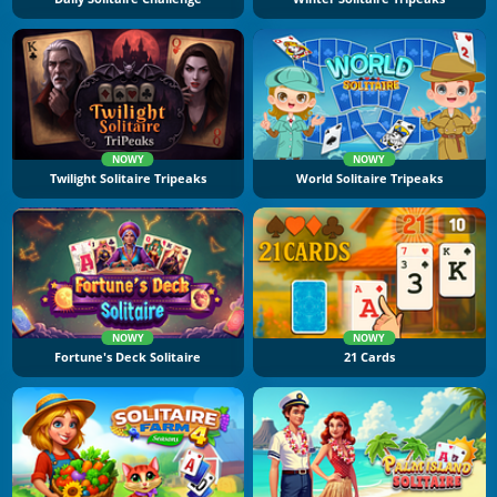
NOWY
NOWY
Twilight Solitaire Tripeaks
World Solitaire Tripeaks
NOWY
NOWY
Fortune's Deck Solitaire
21 Cards