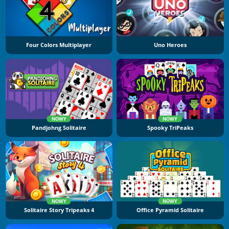
Four Colors Multiplayer
Uno Heroes
NOWY
NOWY
Pandjohng Solitaire
Spooky TriPeaks
NOWY
NOWY
Solitaire Story Tripeaks 4
Office Pyramid Solitaire