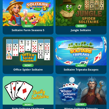
NOWY
NOWY
Solitaire Farm Seasons 5
Jungle Solitaire
NOWY
NOWY
Office Spider Solitaire
Solitaire Tripeaks Escapes
NOWY
NOWY
Daily Solitaire Challenge
Winter Solitaire Tripeaks