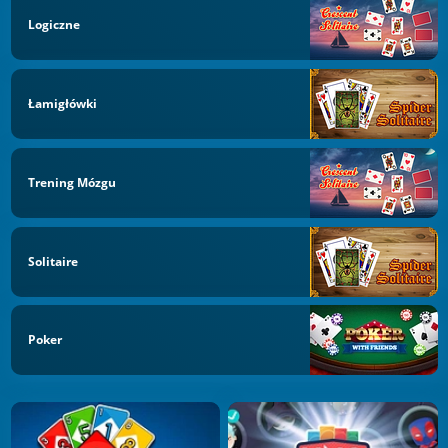
Logiczne
Łamigłówki
Trening Mózgu
Solitaire
Poker