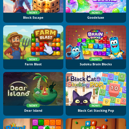
NOWY
NOWY
Block Escape
Goodeluxe
NOWY
NOWY
Farm Blast
Sudoku Brain Blocks
NOWY
NOWY
Dear Island
Black Cat Stacking Pop