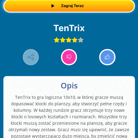
Zagraj Teraz
TenTrix
Opis
TenTrix to gra logiczna 10x10, w której gracze muszą
dopasować klocki do planszy, aby stworzyć pełne rzędy i
kolumny. W każdej rundzie gracz otrzymuje trzy nowe
klocki o losowych kształtach i rozmiarach. Wszystkie trzy
klocki muszą zostać przeniesione na planszę, aby gracze
otrzymali nowy zestaw. Gracz musi się upewnić, że zawsze
pozostaje wystarczająco dużo miejsca, by zmieścić nową