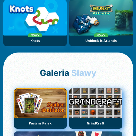
NOWY
NOWY
Knots
Unblock It Atlantis
Galeria
Sławy
Pasjans Pająk
GrindCraft