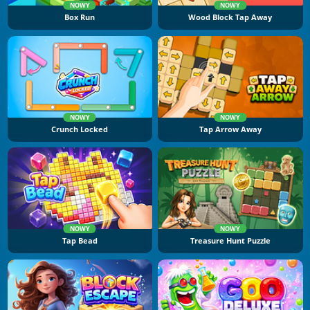
NOWY
NOWY
Box Run
Wood Block Tap Away
NOWY
NOWY
Crunch Locked
Tap Arrow Away
NOWY
NOWY
Tap Bead
Treasure Hunt Puzzle