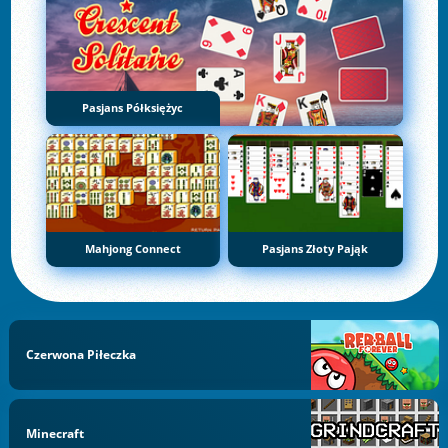
Pasjans Półksiężyc
Mahjong Connect
Pasjans Złoty Pająk
Czerwona Piłeczka
Minecraft