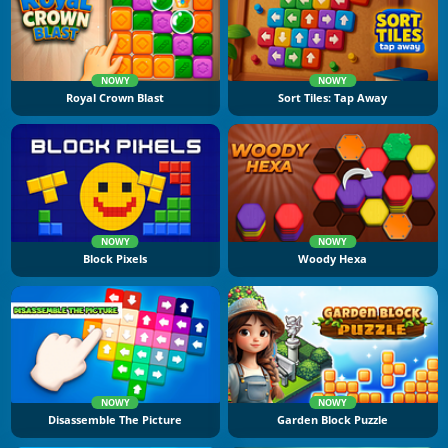
NOWY
NOWY
Royal Crown Blast
Sort Tiles: Tap Away
NOWY
NOWY
Block Pixels
Woody Hexa
NOWY
NOWY
Disassemble The Picture
Garden Block Puzzle