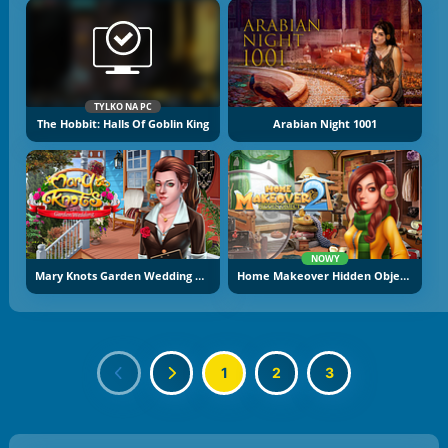
TYLKO NA PC
The Hobbit: Halls Of Goblin King
Arabian Night 1001
NOWY
Mary Knots Garden Wedding Hidden Object
Home Makeover Hidden Object 2
1
2
3