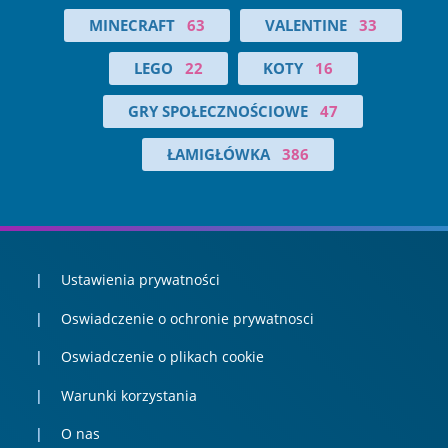
MINECRAFT
63
VALENTINE
33
LEGO
22
KOTY
16
GRY SPOŁECZNOŚCIOWE
47
ŁAMIGŁÓWKA
386
Ustawienia prywatności
Oswiadczenie o ochronie prywatnosci
Oswiadczenie o plikach cookie
Warunki korzystania
O nas