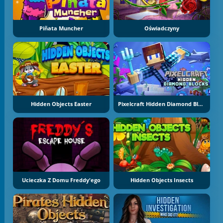
Piñata Muncher
Oświadczyny
Hidden Objects Easter
Pixelcraft Hidden Diamond Blocks
Ucieczka Z Domu Freddy'ego
Hidden Objects Insects