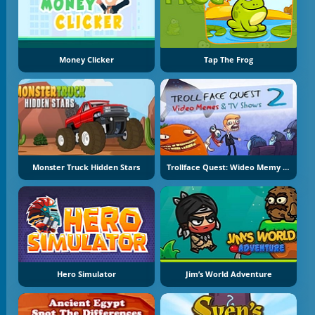
Money Clicker
Tap The Frog
Monster Truck Hidden Stars
Trollface Quest: Wideo Memy I Programy TV - Część 2
Hero Simulator
Jim’s World Adventure