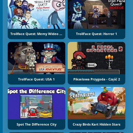
Trollface Quest: Memy Wideo I Programy TV
TrollFace Quest: Horror 1
TrollFace Quest: USA 1
Pikselowa Przygoda - Część 2
Spot The Difference City
Crazy Birds Kart Hidden Stars