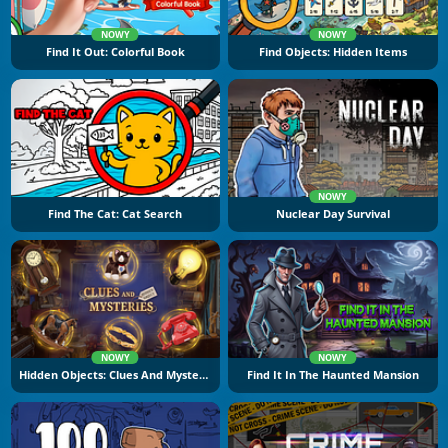
NOWY
NOWY
Find It Out: Colorful Book
Find Objects: Hidden Items
NOWY
Find The Cat: Cat Search
Nuclear Day Survival
NOWY
NOWY
Hidden Objects: Clues And Mysteries
Find It In The Haunted Mansion