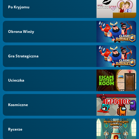
Po Kryjomu
Obrona Wieży
Gra Strategiczna
Ucieczka
Kosmiczne
Rycerze