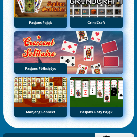
Pasjans Pająk
GrindCraft
Pasjans Półksiężyc
Mahjong Connect
Pasjans Złoty Pająk