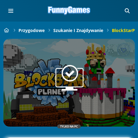
Przygodowe
Szukanie I Znajdywanie
BlockStarPl
TYLKO NA PC