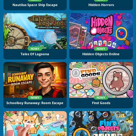
Nautilus Space Ship Escape
Hidden Horrors
NOWY
NOWY
Tales Of Lagoona
Hidden Objects Online
NOWY
NOWY
Schoolboy Runaway: Room Escape
Find Goods