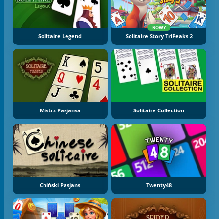
NOWY
Solitaire Legend
Solitaire Story TriPeaks 2
Mistrz Pasjansa
Solitaire Collection
Chiński Pasjans
Twenty48