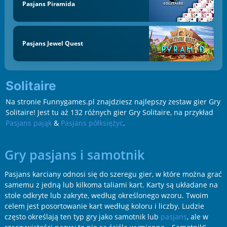
Pasjans Piramida
Pasjans Jewel Quest
Solitaire
Na stronie Funnygames.pl znajdziesz najlepszy zestaw gier Gry
Solitaire! Jest tu aż 132 różnych gier Gry Solitaire, na przykład
Pasjans pająk
&
Pasjans półksiężyc
.
Gry pasjans i samotnik
Pasjans karciany odnosi się do szeregu gier, w które można grać
samemu z jedną lub kilkoma taliami kart. Karty są układane na
stole odkryte lub zakryte, według określonego wzoru. Twoim
celem jest posortowanie kart według koloru i liczby. Ludzie
często określają ten typ gry jako samotnik lub
pasjans
, ale w