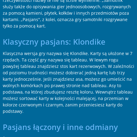
rzeczywistości nazwy te nie są ściśle wymienne. „Samotnik”
służy także do opisywania gier jednoosobowych, rozgrywanych
za pomocą kamieni, płytek, kołków i innych przedmiotów poza
kartami. „Pasjans", z kolei, oznacza gry samotniki rozgrywane
tylko za pomocą kart.
Klasyczny pasjans: Klondike
Klasyczna wersja gry nazywa się Klondike. Karty są ułożone w 7
rzędach. Ta część gry nazywa się tableau. W lewym rogu
powyżej tableau znajdziesz stos kart rezerwowych. W zależności
od poziomu trudności możesz dobierać jedną kartę lub trzy
karty jednocześnie. Jeśli znajdziesz asa, możesz go umieścić na
wolnych komórkach po prawej stronie nad tableau. Asy to
podstawa, na której zbudujesz resztę koloru. Wewnątrz tableau
możesz sortować karty w kolejności malejącej, na przemian w
kolorze czerwonym i czarnym, zanim przeniesiesz karty do
podstawy.
Pasjans łączony i inne odmiany