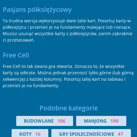
Pasjans półksiężycowy
Ta trudna wersja wykorzystuje dwie talie kart. Posortuj karty w
półksiężycu i przenieś je na fundamenty malejące lub rosnące.
Musisz usunąć wszystkie karty z półksiężyców, zanim zabraknie
ci przetasowań.
Free Cell
Free Cell to tak zwana gra otwarta. Oznacza to, że wszystkie
karty są odkryte. Można jednak przenosić tylko górne (lub górną
sekwencję) z każdej kolumny. Posortuj talię kart na tableau i
przenieś je na fundamenty.
Podobne kategorie
BUDOWLANE
106
MAHJONG
190
KOTY
16
GRY SPOŁECZNOŚCIOWE
47