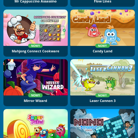
Mr Cappuccino Assassino
Flow Lines
NOWY
NOWY
Mahjong Connect Cookware
Candy Land
NOWY
NOWY
Mirror Wizard
Laser Cannon 3