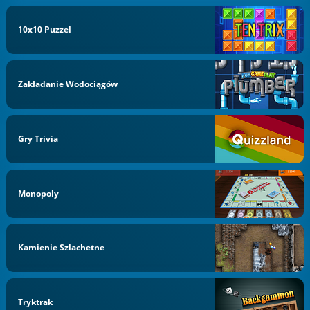
10x10 Puzzel
Zakładanie Wodociągów
Gry Trivia
Monopoly
Kamienie Szlachetne
Tryktrak