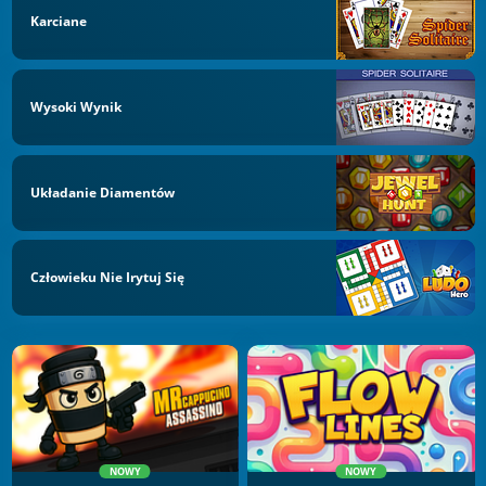
Karciane
Wysoki Wynik
Układanie Diamentów
Człowieku Nie Irytuj Się
NOWY
NOWY