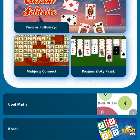
Pasjans Półksiężyc
Mahjong Connect
Pasjans Złoty Pająk
Cool Math
Kości