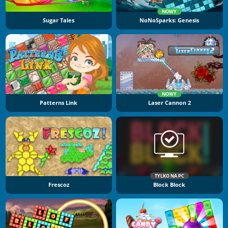
NOWY
Sugar Tales
NoNoSparks: Genesis
NOWY
Patterns Link
Laser Cannon 2
TYLKO NA PC
Frescoz
Block Block