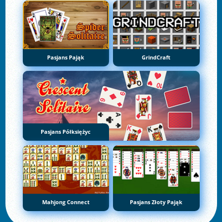
Pasjans Pająk
GrindCraft
Pasjans Półksiężyc
Mahjong Connect
Pasjans Złoty Pająk