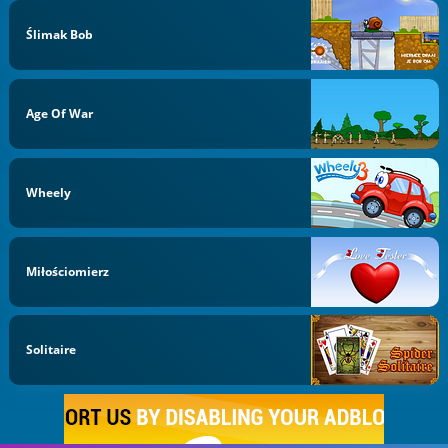
Ślimak Bob
Age Of War
Wheely
Miłościomierz
Solitaire