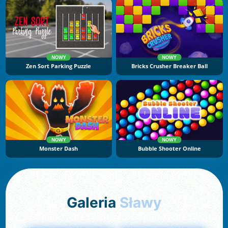
NOWY
NOWY
Zen Sort Parking Puzzle
Bricks Crusher Breaker Ball
NOWY
NOWY
Monster Dash
Bubble Shooter Online
Galeria
Sławy