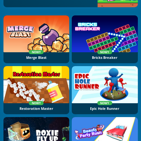
NOWY
NOWY
Merge Blast
Bricks Breaker
NOWY
NOWY
Restoration Master
Epic Hole Runner