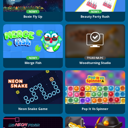
NOWY
NOWY
Boxie Fly Up
Beauty Party Rush
NOWY
TYLKO NA PC
Merge Fish
Woodturning Studio
Neon Snake Game
Pop It Vs Spinner