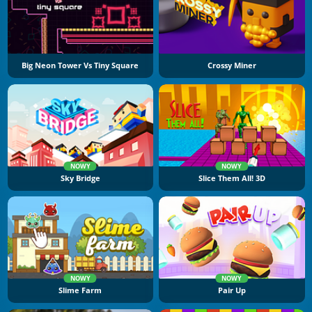
Big Neon Tower Vs Tiny Square
Crossy Miner
NOWY
NOWY
Sky Bridge
Slice Them All! 3D
NOWY
NOWY
Slime Farm
Pair Up