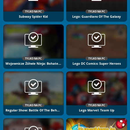
TYLKO NA PC
TYLKO NA PC
Subway Spider Kid
Lego: Guardians Of The Galaxy
TYLKO NA PC
TYLKO NA PC
Wojownicze Żółwie Ninja: Bohaterowie Cienia
Lego DC Comics: Super Heroes
TYLKO NA PC
TYLKO NA PC
Regular Show: Battle Of The Behemoths
Lego Marvel: Team Up