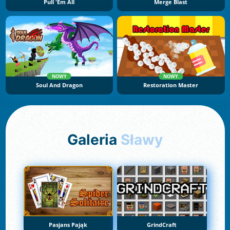
Pull 'Em All
Merge Blast
NOWY
NOWY
Soul And Dragon
Restoration Master
Galeria
Sławy
Pasjans Pająk
GrindCraft