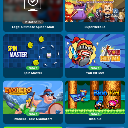
TYLKO NA PC
Lego: Ultimate Spider-Man
SuperHero.io
NOWY
NOWY
Spin Master
You Hit Me!
NOWY
NOWY
Evohero - Idle Gladiators
Bloo Kid