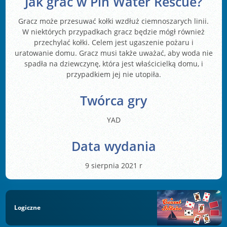
Jak grać w Pin Water Rescue?
Gracz może przesuwać kołki wzdłuż ciemnoszarych linii.
W niektórych przypadkach gracz będzie mógł również
przechylać kołki. Celem jest ugaszenie pożaru i
uratowanie domu. Gracz musi także uważać, aby woda nie
spadła na dziewczynę, która jest właścicielką domu, i
przypadkiem jej nie utopiła.
Twórca gry
YAD
Data wydania
9 sierpnia 2021 r
Logiczne