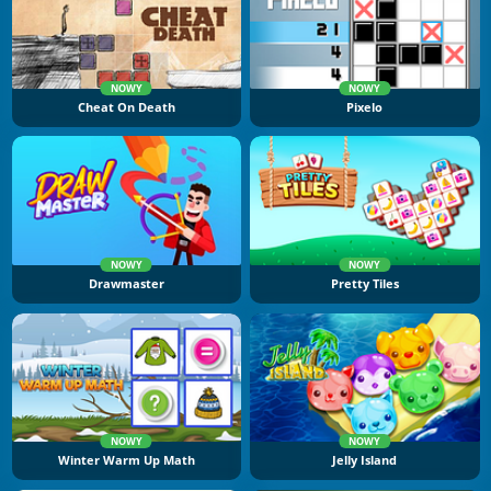
NOWY
NOWY
Cheat On Death
Pixelo
NOWY
NOWY
Drawmaster
Pretty Tiles
NOWY
NOWY
Winter Warm Up Math
Jelly Island