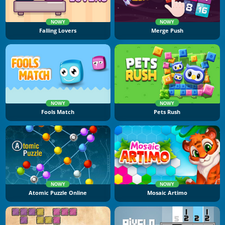
NOWY
NOWY
Falling Lovers
Merge Push
NOWY
NOWY
Fools Match
Pets Rush
NOWY
NOWY
Atomic Puzzle Online
Mosaic Artimo