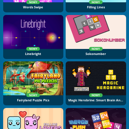
NOWY
NOWY
Words Swipe
Filling Lines
NOWY
NOWY
Linebright
Sokonumber
NOWY
NOWY
Fairyland Puzzle Pics
Magic Herobrine: Smart Brain And Puzzle Quest