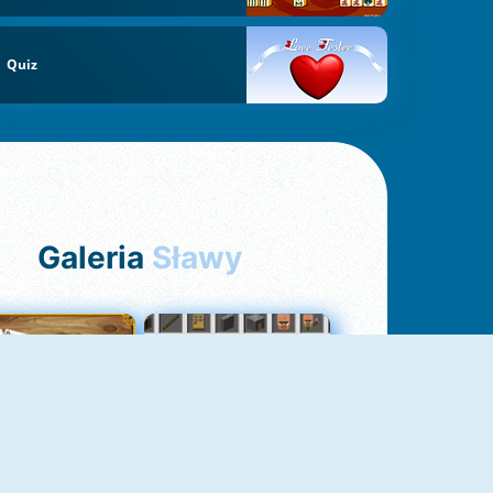
Quiz
Galeria
Sławy
Pasjans Pająk
GrindCraft