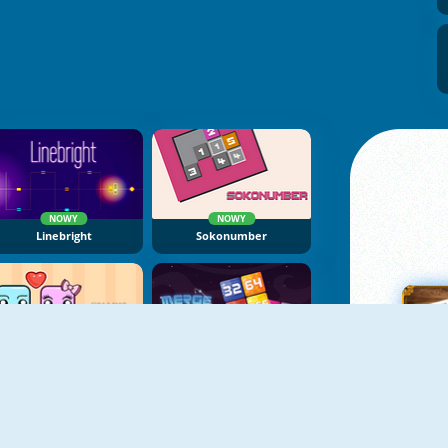
NOWY
NOWY
Linebright
Sokonumber
NOWY
NOWY
Falling Lovers
Merge Push