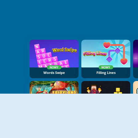
NOWY
NOWY
Words Swipe
Filling Lines
NOWY
NOWY
Fairyland Puzzle Pics
Magic Herobrine: Smart Brain And Puzzle Quest