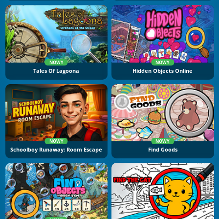
NOWY
NOWY
Tales Of Lagoona
Hidden Objects Online
NOWY
NOWY
Schoolboy Runaway: Room Escape
Find Goods