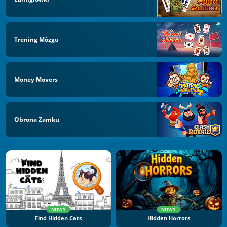
Trening Mózgu
Money Movers
Obrona Zamku
NOWY
NOWY
Find Hidden Cats
Hidden Horrors