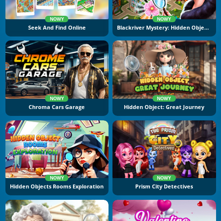
NOWY
NOWY
Seek And Find Online
Blackriver Mystery: Hidden Objects
NOWY
NOWY
Chroma Cars Garage
Hidden Object: Great Journey
NOWY
NOWY
Hidden Objects Rooms Exploration
Prism City Detectives