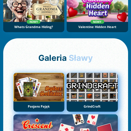
NOWY
NOWY
Whats Grandma Hiding?
Valentine Hidden Heart
Galeria
Sławy
Pasjans Pająk
GrindCraft