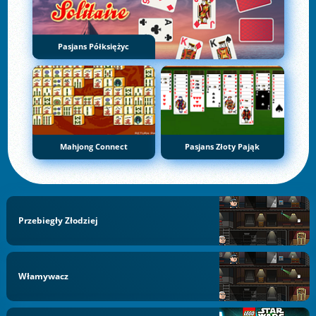
Pasjans Półksiężyc
Mahjong Connect
Pasjans Złoty Pająk
Przebiegły Złodziej
Włamywacz