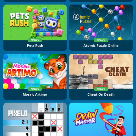
NOWY
NOWY
Pets Rush
Atomic Puzzle Online
NOWY
NOWY
Mosaic Artimo
Cheat On Death