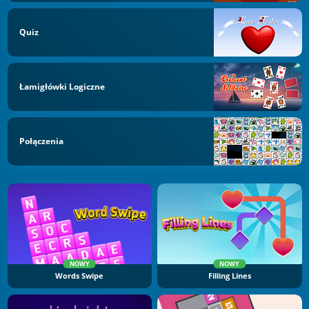
Quiz
Łamigłówki Logiczne
Połączenia
NOWY
NOWY
Words Swipe
Filling Lines