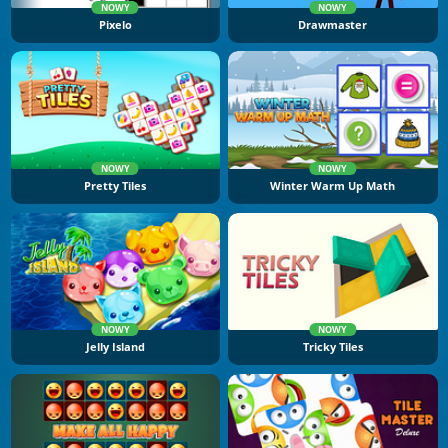
NOWY
NOWY
Pixelo
Drawmaster
NOWY
NOWY
Pretty Tiles
Winter Warm Up Math
NOWY
NOWY
Jelly Island
Tricky Tiles