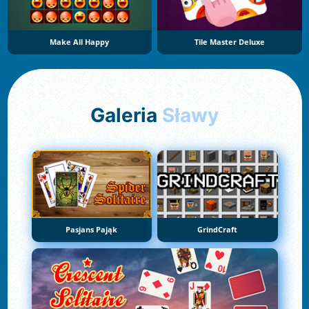
Make All Happy
Tile Master Deluxe
Galeria
Sławy
Pasjans Pająk
GrindCraft