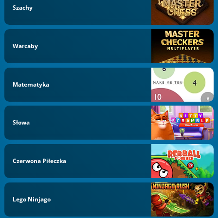
Szachy
Warcaby
Matematyka
Słowa
Czerwona Piłeczka
Lego Ninjago