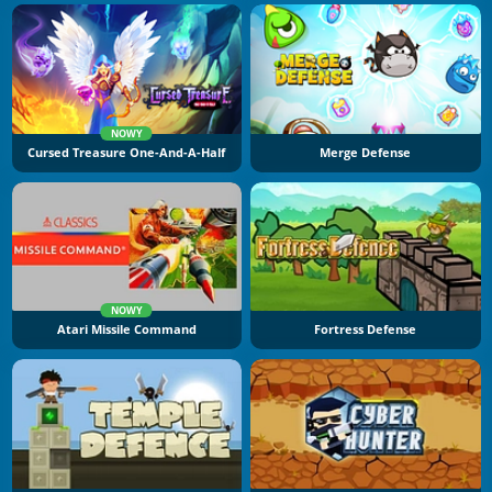
NOWY
Cursed Treasure One-And-A-Half
Merge Defense
NOWY
Atari Missile Command
Fortress Defense