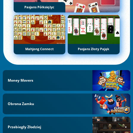
Pasjans Półksiężyc
Mahjong Connect
Pasjans Złoty Pająk
Money Movers
Obrona Zamku
Przebiegły Złodziej