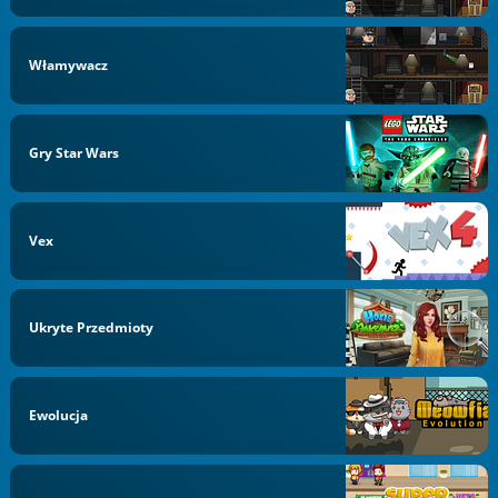
Włamywacz
Gry Star Wars
Vex
Ukryte Przedmioty
Ewolucja