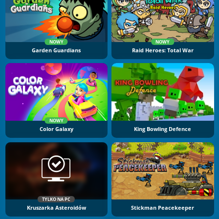
NOWY
NOWY
Garden Guardians
Raid Heroes: Total War
NOWY
Color Galaxy
King Bowling Defence
TYLKO NA PC
Kruszarka Asteroidów
Stickman Peacekeeper