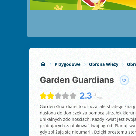
Przygodowe
Obrona Wieży
Obr
Garden Guardians
2.3
3
Ocena:
Garden Guardians to urocza, ale strategiczna g
nasiona do doniczek za pomocą strzałek kierunk
unikalnych zdolnościach. Każdy kwiat jest two
próbujących zaatakować twój ogród. Planuj swoje
gdy zbliżają się nieumarli. Dzięki prostemu st