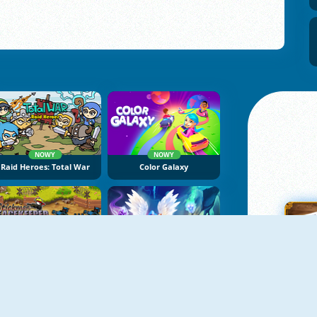
NOWY
NOWY
Raid Heroes: Total War
Color Galaxy
NOWY
Stickman Peacekeeper
Cursed Treasure One-And-A-Half