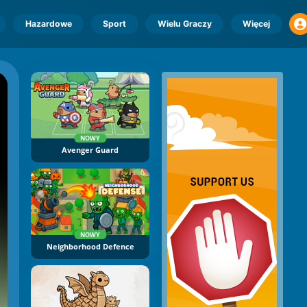
Hazardowe
Sport
Wielu Graczy
Więcej
NOWY
Avenger Guard
NOWY
Neighborhood Defence