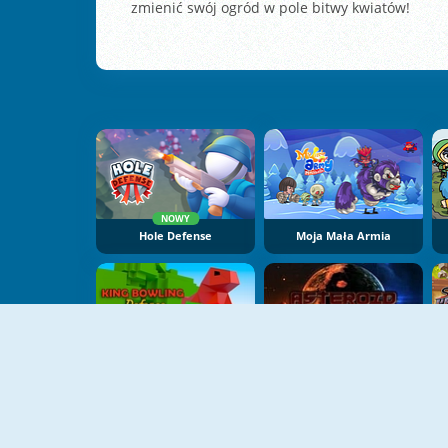
zmienić swój ogród w pole bitwy kwiatów!
NOWY
Hole Defense
Moja Mała Armia
King Bowling Defence
Kruszarka Asteroidów