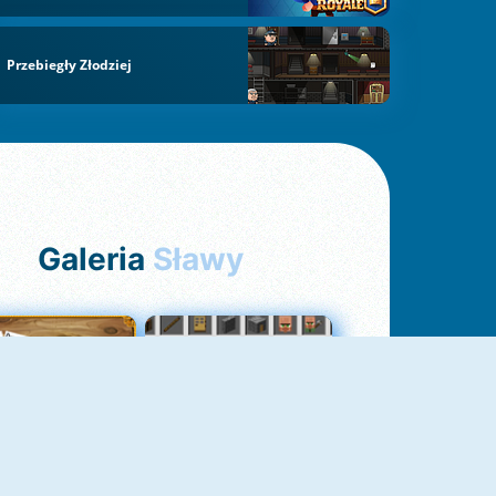
Przebiegły Złodziej
Galeria
Sławy
Pasjans Pająk
GrindCraft