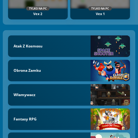
TYLKO NA PC
TYLKO NA PC
Vex 2
Vex 1
Atak Z Kosmosu
Obrona Zamku
Włamywacz
Fantasy RPG