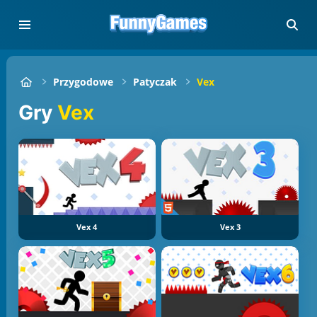
Przygodowe
Patyczak
Vex
Gry
Vex
Vex 4
Vex 3