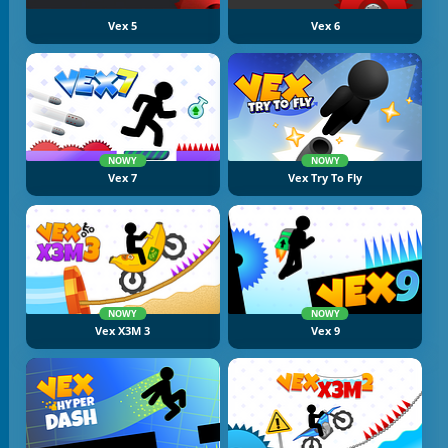
Vex 5
Vex 6
NOWY
NOWY
Vex 7
Vex Try To Fly
NOWY
NOWY
Vex X3M 3
Vex 9