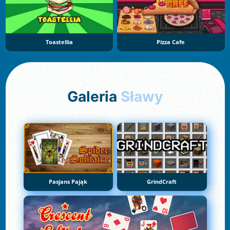
Toastellia
Pizza Cafe
Galeria
Sławy
Pasjans Pająk
GrindCraft