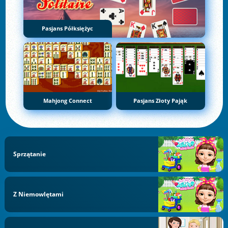
Pasjans Półksiężyc
Mahjong Connect
Pasjans Złoty Pająk
Sprzątanie
Z Niemowlętami