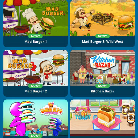
NOWY
NOWY
Mad Burger 1
Mad Burger 3: Wild West
NOWY
NOWY
Mad Burger 2
Kitchen Bazar
NOWY