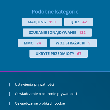
Podobne kategorie
MAHJONG
190
QUIZ
42
SZUKANIE I ZNAJDYWANIE
132
MMO
74
WÓZ STRAŻACKI
9
UKRYTE PRZEDMIOTY
67
Ustawienia prywatności
Oswiadczenie o ochronie prywatnosci
Oswiadczenie o plikach cookie