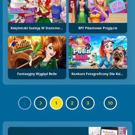
Księżniczki Szaleją W Statement Hills
BFF Piżamowe Przyjęcie
Fantazyjny Wygląd Belle
Konkurs Fotograficzny Dla Księżniczek Ze Zwierzątkami
1
2
3
|
10