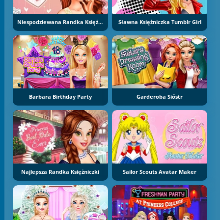
Niespodziewana Randka Księżniczki
Sławna Księżniczka Tumblr Girl
Barbara Birthday Party
Garderoba Sióstr
Najlepsza Randka Księżniczki
Sailor Scouts Avatar Maker