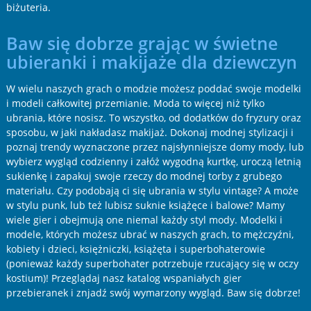
biżuteria.
Baw się dobrze grając w świetne
ubieranki i makijaże dla dziewczyn
W wielu naszych grach o modzie możesz poddać swoje modelki
i modeli całkowitej przemianie. Moda to więcej niż tylko
ubrania, które nosisz. To wszystko, od dodatków do fryzury oraz
sposobu, w jaki nakładasz makijaż. Dokonaj modnej stylizacji i
poznaj trendy wyznaczone przez najsłynniejsze domy mody, lub
wybierz wygląd codzienny i załóż wygodną kurtkę, uroczą letnią
sukienkę i zapakuj swoje rzeczy do modnej torby z grubego
materiału. Czy podobają ci się ubrania w stylu vintage? A może
w stylu punk, lub też lubisz suknie książęce i balowe? Mamy
wiele gier i obejmują one niemal każdy styl mody. Modelki i
modele, których możesz ubrać w naszych grach, to mężczyźni,
kobiety i dzieci, księżniczki, książęta i superbohaterowie
(ponieważ każdy superbohater potrzebuje rzucający się w oczy
kostium)! Przeglądaj nasz katalog wspaniałych gier
przebieranek i znjadź swój wymarzony wygląd. Baw się dobrze!