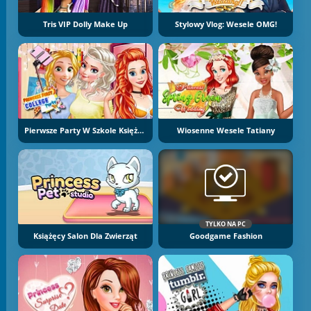
Tris VIP Dolly Make Up
Stylowy Vlog: Wesele OMG!
Pierwsze Party W Szkole Księżniczki
Wiosenne Wesele Tatiany
TYLKO NA PC
Książęcy Salon Dla Zwierząt
Goodgame Fashion