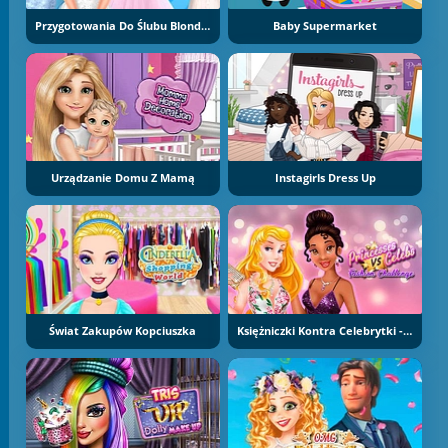
Przygotowania Do Ślubu Blondynki
Baby Supermarket
Urządzanie Domu Z Mamą
Instagirls Dress Up
Świat Zakupów Kopciuszka
Księżniczki Kontra Celebrytki - Wyzwanie Mody