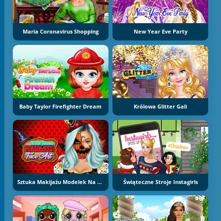
Maria Coronavirus Shopping
New Year Eve Party
Baby Taylor Firefighter Dream
Królowa Glitter Gali
Sztuka Makijażu Modelek Na Halloween
Świąteczne Stroje Instagirls