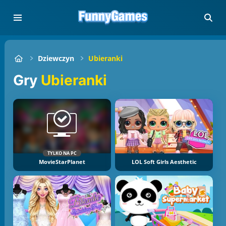
Dziewczyn
Ubieranki
Gry
Ubieranki
TYLKO NA PC
MovieStarPlanet
LOL Soft Girls Aesthetic