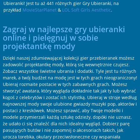
Ubieranki! Jest tu aż 441 różnych gier Gry Ubieranki, na
przykład
MovieStarPlanet
&
LOL Soft Girls Aesthetic
.
Zagraj w najlepsze gry ubieranki
online i pielęgnuj w sobie
projektantkę mody
Dzięki naszej zdumiewającej kolekcji gier przebieranek możesz
zadowolić projektantkę mody, którą się wewnętrznie czujesz.
Zobacz wszystkie świetne ubrania i dodatki. Tyle jest tu różnych
marek, a twój budżet na modę jest w tych grach nieograniczony!
Ubieraj rozmaite postacie w tych zabawnych grach. Możesz
stworzyć awatara, który wygląda dokładnie tak jak ty lub wybrać
kogoś z celebrytów i zostać ich stylistką. Ubieraj w stroje według
najnowszej mody swoje ulubione gwiazdy muzyki pop, aktorów i
postaci z kreskówek. Możesz sprawić, aby Twoje modelki i
modele przymierzali każdą sztukę odzieży, dopóki nie uznasz,
że udało ci się znaleźć dla nich idealny wygląd. Dobierz parę
pasujących butów i nie zapomnij o akcesoriach takich, jak
urocza torebka, okulary przeciwsłoneczne czy wspaniała