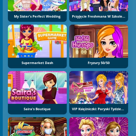
My Sister's Perfect Wedding
Przyjęcie Freshmana W Szkole Księżniczek
Supermarket Dash
Fryzury 50/50
Saira's Boutique
VIP Księżniczki: Paryski Tydzień Mody