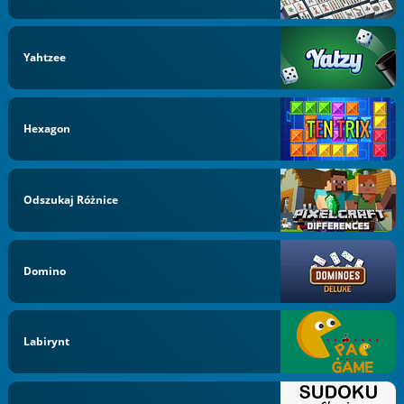
Yahtzee
Hexagon
Odszukaj Różnice
Domino
Labirynt