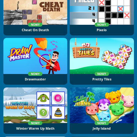
NOWY
NOWY
Cheat On Death
Pixelo
NOWY
NOWY
Drawmaster
Pretty Tiles
NOWY
NOWY
Winter Warm Up Math
Jelly Island