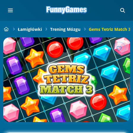
Łamigłówki
Trening Mózgu
Gems Tetriz Match 3