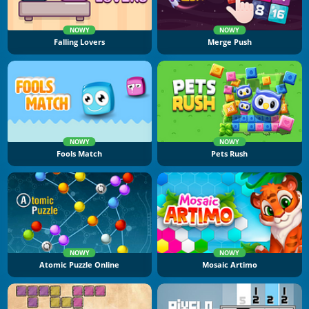
NOWY
NOWY
Falling Lovers
Merge Push
NOWY
NOWY
Fools Match
Pets Rush
NOWY
NOWY
Atomic Puzzle Online
Mosaic Artimo