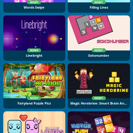
NOWY
NOWY
Words Swipe
Filling Lines
NOWY
NOWY
Linebright
Sokonumber
NOWY
NOWY
Fairyland Puzzle Pics
Magic Herobrine: Smart Brain And Puzzle Quest