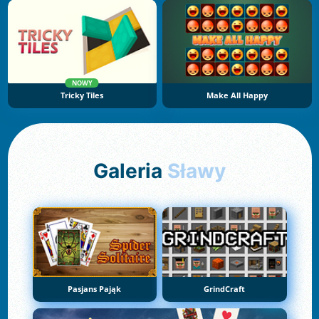
NOWY
Tricky Tiles
Make All Happy
Galeria
Sławy
Pasjans Pająk
GrindCraft