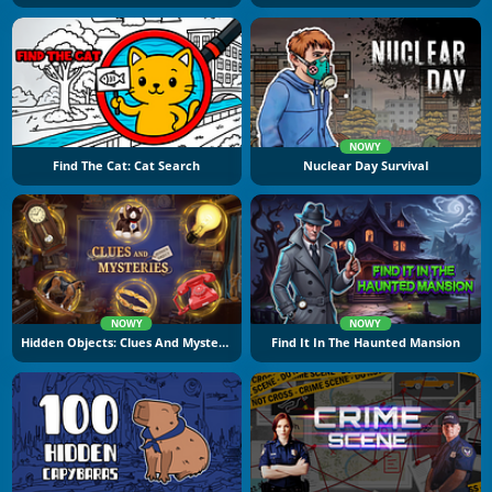
NOWY
Find The Cat: Cat Search
Nuclear Day Survival
NOWY
NOWY
Hidden Objects: Clues And Mysteries
Find It In The Haunted Mansion