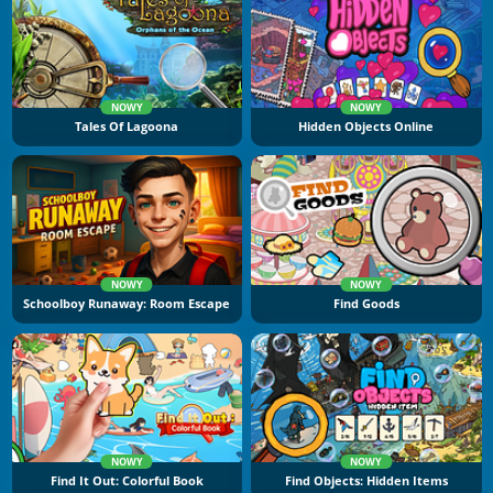
NOWY
NOWY
Tales Of Lagoona
Hidden Objects Online
NOWY
NOWY
Schoolboy Runaway: Room Escape
Find Goods
NOWY
NOWY
Find It Out: Colorful Book
Find Objects: Hidden Items