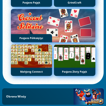
Pasjans Pająk
GrindCraft
Pasjans Półksiężyc
Mahjong Connect
Pasjans Złoty Pająk
Obrona Wieży