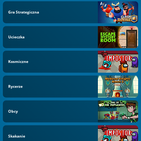
Gra Strategiczna
Ucieczka
Kosmiczne
Rycerze
Obcy
Skakanie