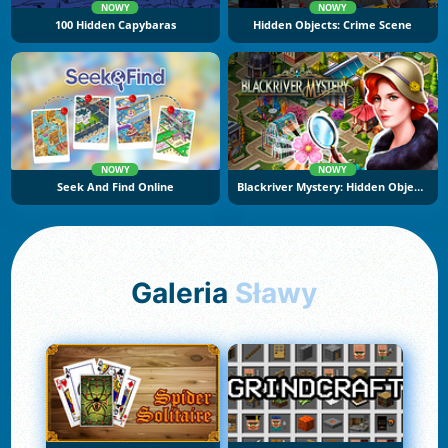
NOWY
NOWY
100 Hidden Capybaras
Hidden Objects: Crime Scene
NOWY
NOWY
Seek And Find Online
Blackriver Mystery: Hidden Objects
Galeria
Sławy