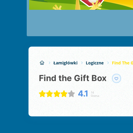
Łamigłówki
Logiczne
Find The G
Find the Gift Box
4.1
14
Ocena: