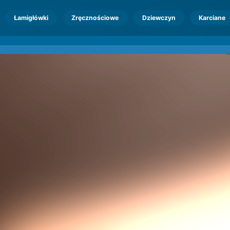
Łamigłówki
Zręcznościowe
Dziewczyn
Karciane