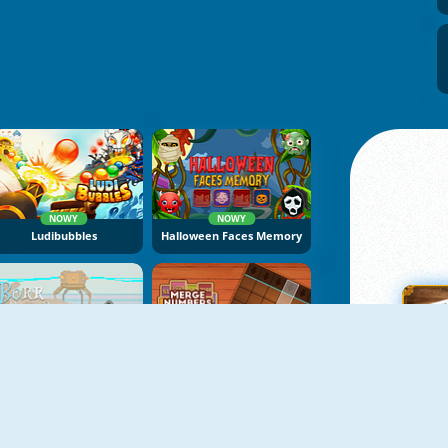
NOWY
NOWY
Ludibubbles
Halloween Faces Memory
NOWY
NOWY
Borr Magic Puzzle
Merge Numbers: Wooden Edition