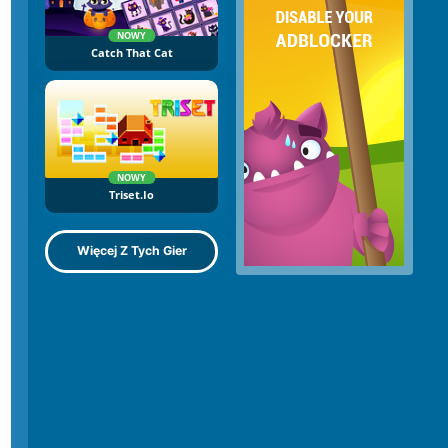
NOWY
Catch That Cat
NOWY
Triset.io
Więcej Z Tych Gier