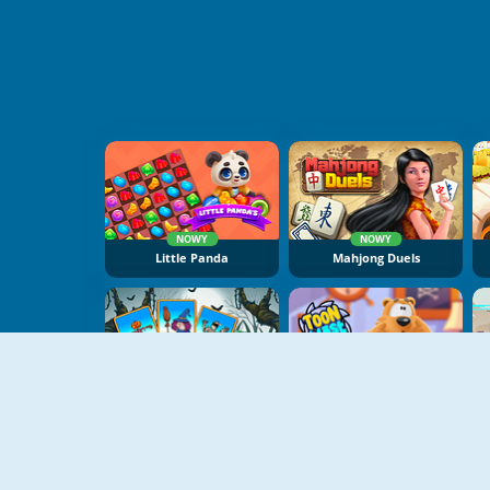
NOWY
NOWY
Little Panda
Mahjong Duels
NOWY
NOWY
Shadow Match Halloween
Toon Blast Online