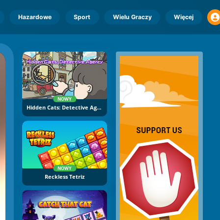
Hazardowe
Sport
Wielu Graczy
Więcej
NOWY
Hidden Cats: Detective Agency
NOWY
Reckless Tetriz