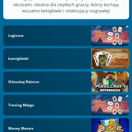
obrazami. Idealna dla zwykłych graczy, którzy kochają
wizualne łamigłówki i relaksującą rozgrywkę!
Logiczne
Łamigłówki
Odszukaj Różnice
Trening Mózgu
Money Movers