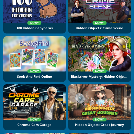
NOWY
NOWY
100 Hidden Capybaras
Hidden Objects: Crime Scene
NOWY
NOWY
Seek And Find Online
Blackriver Mystery: Hidden Objects
NOWY
NOWY
Chroma Cars Garage
Hidden Object: Great Journey