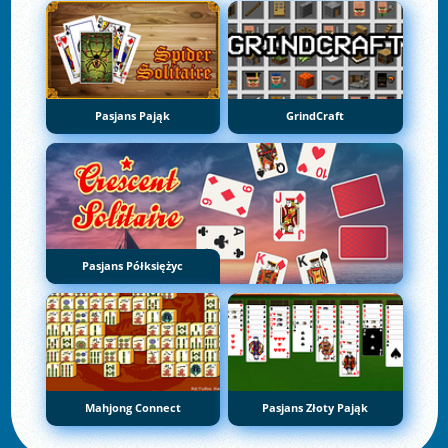
Pasjans Pająk
GrindCraft
Pasjans Półksiężyc
Mahjong Connect
Pasjans Złoty Pająk