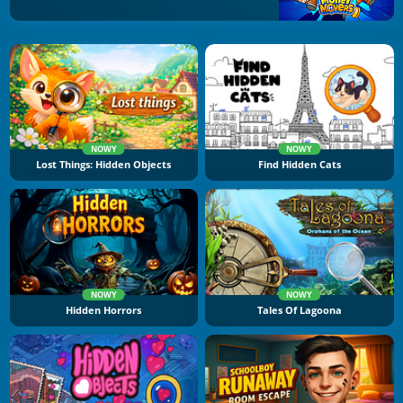
NOWY
NOWY
Lost Things: Hidden Objects
Find Hidden Cats
NOWY
NOWY
Hidden Horrors
Tales Of Lagoona