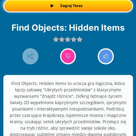
Zagraj Teraz
Find Objects: Hidden Items
Find Objects: Hidden Items to urocza gra logiczna, która
łączy zabawę "Ukrytych przedmiotów" z klasycznymi
wyzwaniami "Znajdź różnice". Odkryj tętniące życiem
światy 2D wypełnione kapryśnymi szczegółami, sprytnymi
pisankami i interaktywnymi niespodziankami. Podróżuj
przez czarujące krajobrazy, tajemnicze miasta i magiczne
krainy, szukając setek ukrytych przedmiotów. Przełącz się
na tryb różnic, aby sprawdzić swoje sokole oko,
dostrzegając subtelne zmiany między dwoma podobnymi