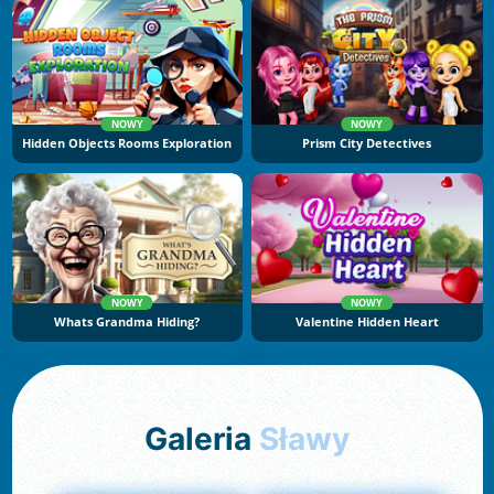
NOWY
NOWY
Hidden Objects Rooms Exploration
Prism City Detectives
NOWY
NOWY
Whats Grandma Hiding?
Valentine Hidden Heart
Galeria
Sławy