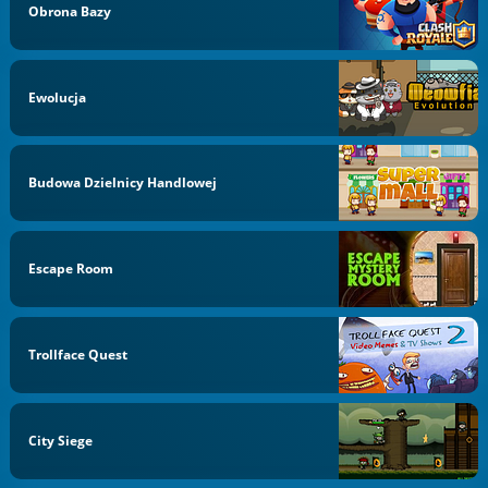
Obrona Bazy
Ewolucja
Budowa Dzielnicy Handlowej
Escape Room
Trollface Quest
City Siege