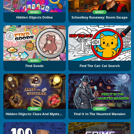
NOWY
NOWY
Hidden Objects Online
Schoolboy Runaway: Room Escape
NOWY
Find Goods
Find The Cat: Cat Search
NOWY
NOWY
Hidden Objects: Clues And Mysteries
Find It In The Haunted Mansion