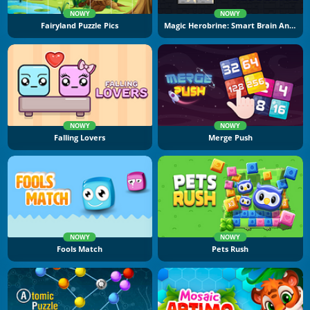
NOWY
NOWY
Fairyland Puzzle Pics
Magic Herobrine: Smart Brain And Puzzle Quest
NOWY
NOWY
Falling Lovers
Merge Push
NOWY
NOWY
Fools Match
Pets Rush