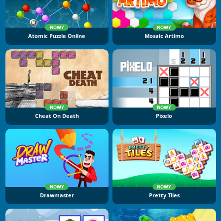
NOWY
NOWY
Atomic Puzzle Online
Mosaic Artimo
NOWY
NOWY
Cheat On Death
Pixelo
NOWY
NOWY
Drawmaster
Pretty Tiles