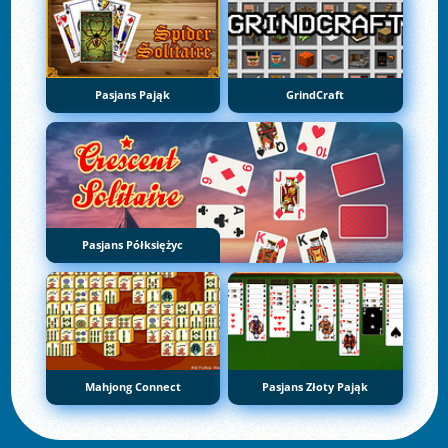
Pasjans Pająk
GrindCraft
Pasjans Półksiężyc
Mahjong Connect
Pasjans Złoty Pająk