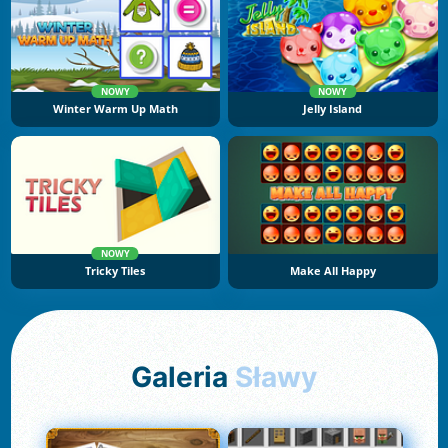
NOWY
NOWY
Winter Warm Up Math
Jelly Island
NOWY
Tricky Tiles
Make All Happy
Galeria
Sławy