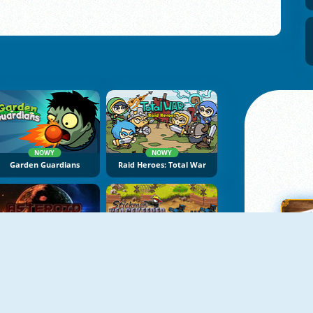
NOWY
NOWY
Garden Guardians
Raid Heroes: Total War
Kruszarka Asteroidów
Stickman Peacekeeper