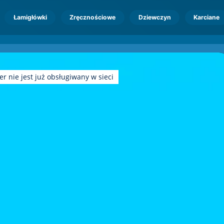
Łamigłówki
Zręcznościowe
Dziewczyn
Karciane
r nie jest już obsługiwany w sieci