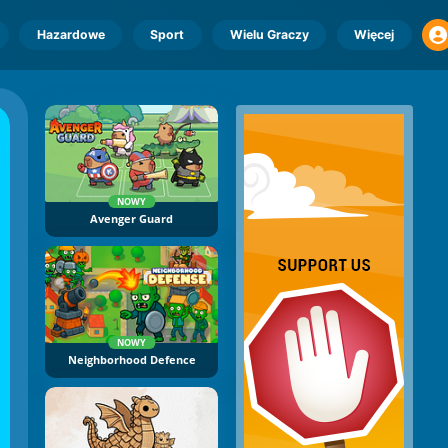
Hazardowe
Sport
Wielu Graczy
Więcej
NOWY
Avenger Guard
NOWY
Neighborhood Defence