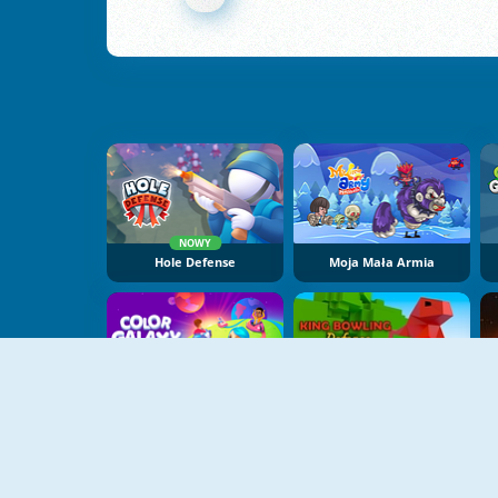
NOWY
Hole Defense
Moja Mała Armia
NOWY
Color Galaxy
King Bowling Defence