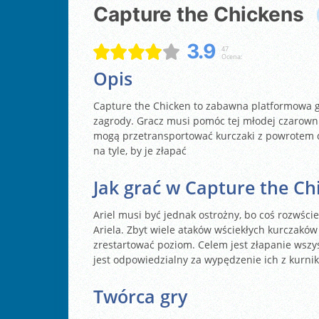
Capture the Chickens
3.9
47
Ocena:
Opis
Capture the Chicken to zabawna platformowa gr
zagrody. Gracz musi pomóc tej młodej czarowni
mogą przetransportować kurczaki z powrotem do
na tyle, by je złapać
Jak grać w Capture the Ch
Ariel musi być jednak ostrożny, bo coś rozwści
Ariela. Zbyt wiele ataków wściekłych kurczaków 
zrestartować poziom. Celem jest złapanie wszys
jest odpowiedzialny za wypędzenie ich z kurnik
Twórca gry