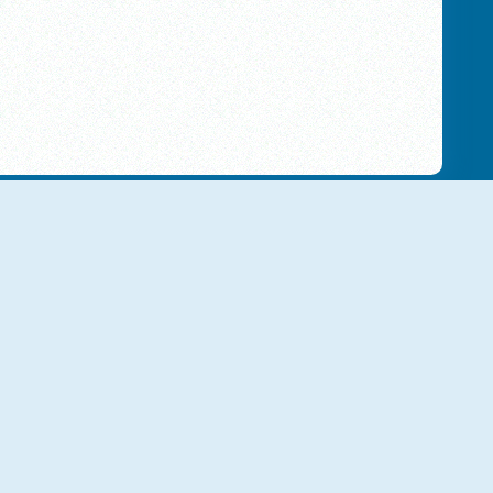
NOWY
NOWY
Meme Myth:Wukong
Bubble Blasters
NOWY
NOWY
Cow Jam Farm Puzzle
Farm Animal Sort Puzzle