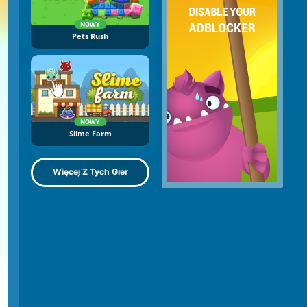
NOWY
Pets Rush
NOWY
Slime Farm
Więcej Z Tych Gier