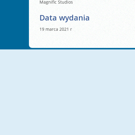
Magnific Studios
Data wydania
19 marca 2021 r
NOWY
NOWY
Cat Pancake Diner
Drop Animals
NOWY
NOWY
Hole Puzzle
Dogs Vs Aliens