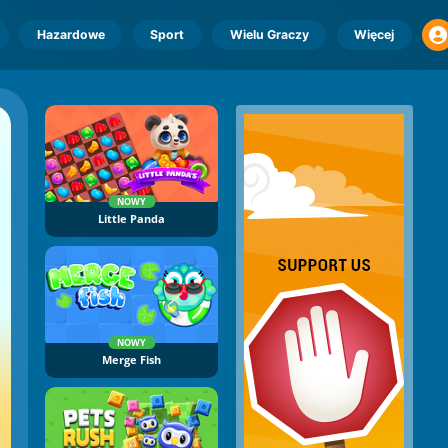
Hazardowe
Sport
Wielu Graczy
Więcej
NOWY
Little Panda
NOWY
Merge Fish