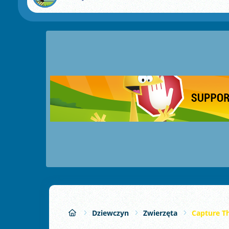
Dziewczyn
Zwierzęta
Capture T