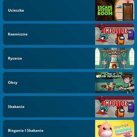
Ucieczka
Kosmiczne
Rycerze
Obcy
Skakanie
Bieganie I Skakanie