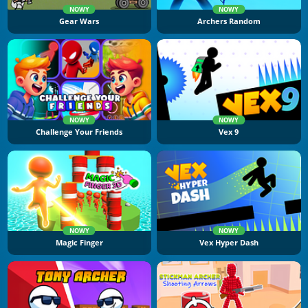
NOWY
NOWY
Gear Wars
Archers Random
NOWY
NOWY
Challenge Your Friends
Vex 9
NOWY
NOWY
Magic Finger
Vex Hyper Dash