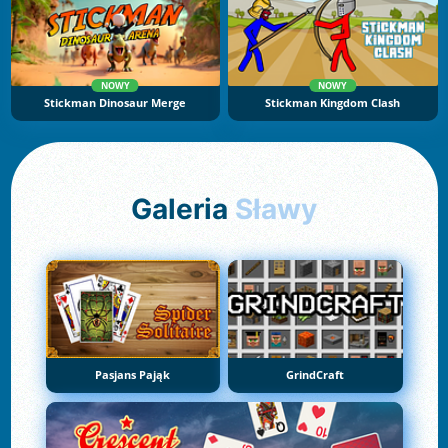
NOWY
NOWY
Stickman Dinosaur Merge
Stickman Kingdom Clash
Galeria
Sławy
Pasjans Pająk
GrindCraft