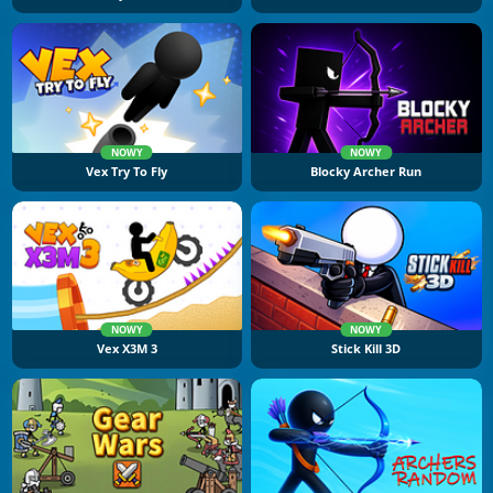
NOWY
NOWY
Vex Try To Fly
Blocky Archer Run
NOWY
NOWY
Vex X3M 3
Stick Kill 3D