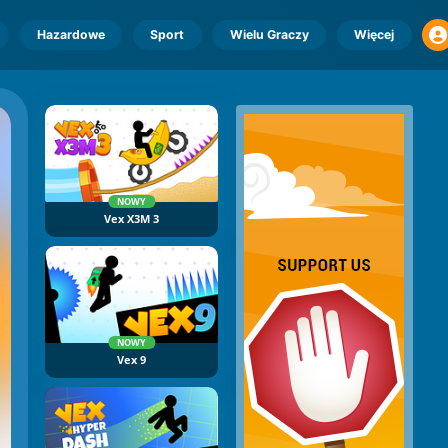
Hazardowe
Sport
Wielu Graczy
Więcej
NOWY
Vex X3M 3
NOWY
Vex 9