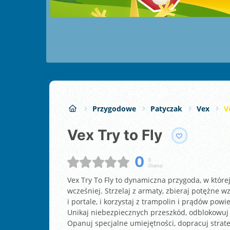
Przygodowe
Patyczak
Vex
V
Vex Try to Fly
0
0
Ocena:
Vex Try To Fly to dynamiczna przygoda, w której
wcześniej. Strzelaj z armaty, zbieraj potężne w
i portale, i korzystaj z trampolin i prądów powi
Unikaj niebezpiecznych przeszkód, odblokowuj 
Opanuj specjalne umiejętności, dopracuj strategi