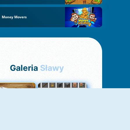
Money Movers
Galeria
Sławy
Pasjans Pająk
GrindCraft