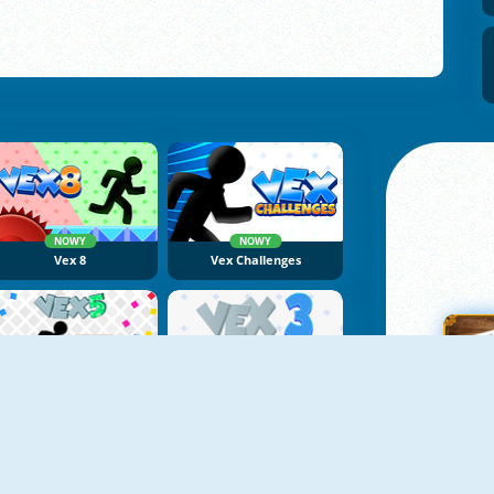
NOWY
NOWY
Vex 8
Vex Challenges
Vex 5
Vex 3