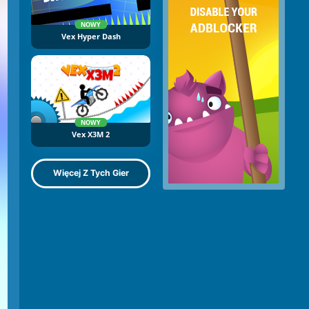
NOWY
Vex Hyper Dash
NOWY
Vex X3M 2
Więcej Z Tych Gier