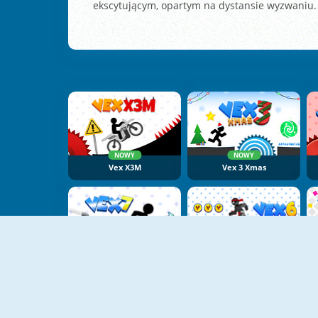
ekscytującym, opartym na dystansie wyzwaniu.
NOWY
NOWY
Vex X3M
Vex 3 Xmas
NOWY
Vex 7
Vex 6