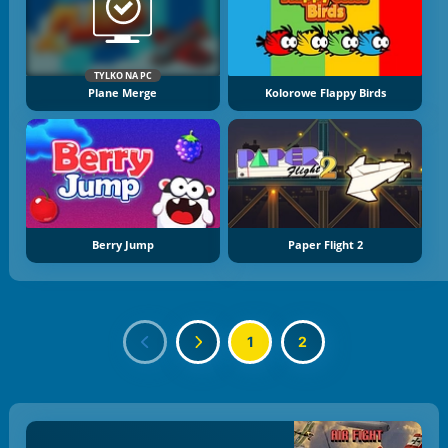
TYLKO NA PC
Plane Merge
Kolorowe Flappy Birds
Berry Jump
Paper Flight 2
1
2