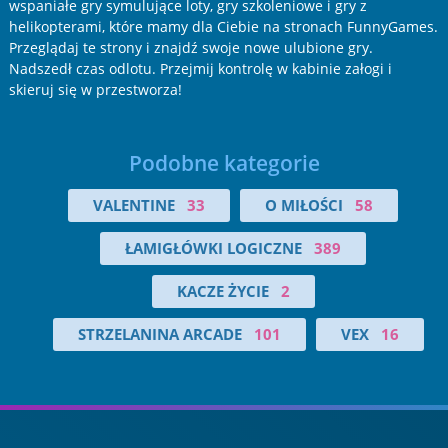
wspaniałe gry symulujące loty, gry szkoleniowe i gry z
helikopterami, które mamy dla Ciebie na stronach FunnyGames.
Przeglądaj te strony i znajdź swoje nowe ulubione gry.
Nadszedł czas odlotu. Przejmij kontrolę w kabinie załogi i
skieruj się w przestworza!
Podobne kategorie
VALENTINE
33
O MIŁOŚCI
58
ŁAMIGŁÓWKI LOGICZNE
389
KACZE ŻYCIE
2
STRZELANINA ARCADE
101
VEX
16