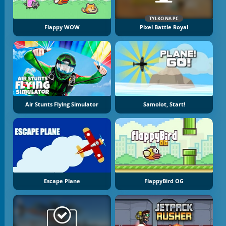
TYLKO NA PC
Flappy WOW
Pixel Battle Royal
Air Stunts Flying Simulator
Samolot, Start!
Escape Plane
FlappyBird OG