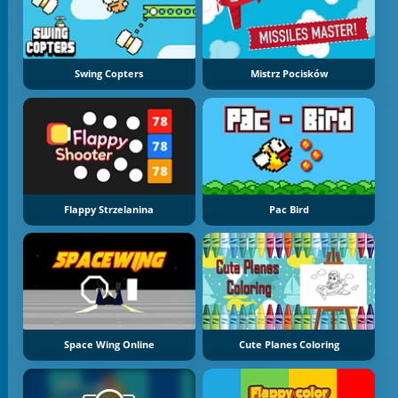
Swing Copters
Mistrz Pocisków
Flappy Strzelanina
Pac Bird
Space Wing Online
Cute Planes Coloring