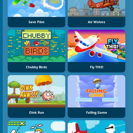
Save Pilot
Air Wolves
Chubby Birds
Fly THIS!
Oink Run
Falling Game