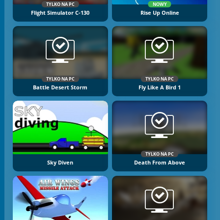
TYLKO NA PC
NOWY
Flight Simulator C-130
Rise Up Online
TYLKO NA PC
TYLKO NA PC
Battle Desert Storm
Fly Like A Bird 1
TYLKO NA PC
Sky Diven
Death From Above