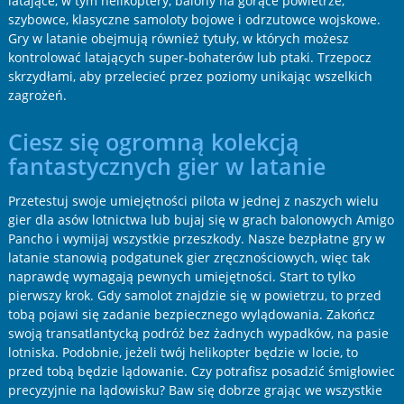
latające, w tym helikoptery, balony na gorące powietrze,
szybowce, klasyczne samoloty bojowe i odrzutowce wojskowe.
Gry w latanie obejmują również tytuły, w których możesz
kontrolować latających super-bohaterów lub ptaki. Trzepocz
skrzydłami, aby przelecieć przez poziomy unikając wszelkich
zagrożeń.
Ciesz się ogromną kolekcją
fantastycznych gier w latanie
Przetestuj swoje umiejętności pilota w jednej z naszych wielu
gier dla asów lotnictwa lub bujaj się w grach balonowych Amigo
Pancho i wymijaj wszystkie przeszkody. Nasze bezpłatne gry w
latanie stanowią podgatunek gier zręcznościowych, więc tak
naprawdę wymagają pewnych umiejętności. Start to tylko
pierwszy krok. Gdy samolot znajdzie się w powietrzu, to przed
tobą pojawi się zadanie bezpiecznego wylądowania. Zakończ
swoją transatlantycką podróż bez żadnych wypadków, na pasie
lotniska. Podobnie, jeżeli twój helikopter będzie w locie, to
przed tobą będzie lądowanie. Czy potrafisz posadzić śmigłowiec
precyzyjnie na lądowisku? Baw się dobrze grając we wszystkie