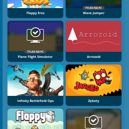
TYLKO NA PC
Flappy Eros
Wave Jumper
TYLKO NA PC
Plane Flight Simulator
Arrozoid
Infinity Battlefield Ops
Zębaty