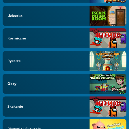
Ucieczka
Kosmiczne
Rycerze
Obcy
Skakanie
Bieganie I Skakanie