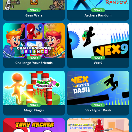
NOWY
NOWY
Gear Wars
Archers Random
NOWY
NOWY
Challenge Your Friends
Vex 9
NOWY
NOWY
Magic Finger
Vex Hyper Dash