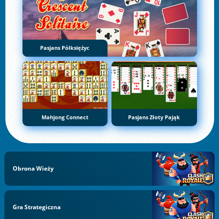
Pasjans Półksiężyc
Mahjong Connect
Pasjans Złoty Pająk
Obrona Wieży
Gra Strategiczna