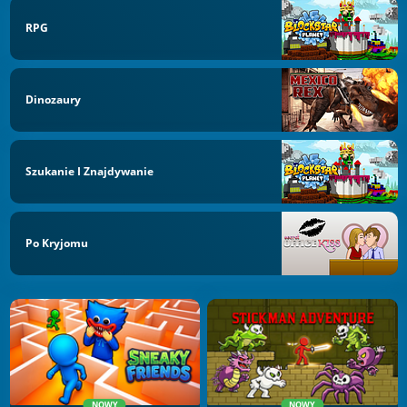
RPG
Dinozaury
Szukanie I Znajdywanie
Po Kryjomu
NOWY
NOWY