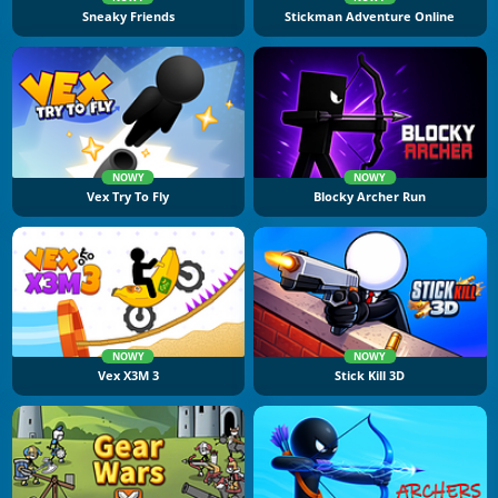
Sneaky Friends
Stickman Adventure Online
NOWY
NOWY
Vex Try To Fly
Blocky Archer Run
NOWY
NOWY
Vex X3M 3
Stick Kill 3D