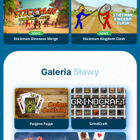
NOWY
NOWY
Stickman Dinosaur Merge
Stickman Kingdom Clash
Galeria
Sławy
Pasjans Pająk
GrindCraft