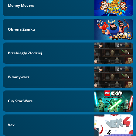
Money Movers
Obrona Zamku
Przebiegły Złodziej
Włamywacz
Gry Star Wars
Vex