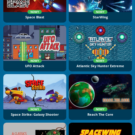
NOWY
NOWY
Space Blast
StarWing
NOWY
NOWY
UFO Attack
Atlantic Sky Hunter Extreme
NOWY
NOWY
Space Strike: Galaxy Shooter
Reach The Core