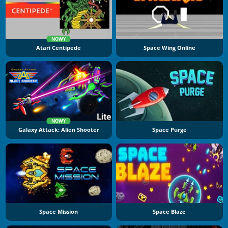
NOWY
Atari Centipede
Space Wing Online
NOWY
Galaxy Attack: Alien Shooter
Space Purge
Space Mission
Space Blaze