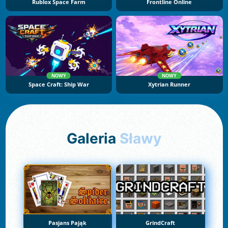
Rublox Space Farm
Frontline Online
NOWY
NOWY
Space Craft: Ship War
Xytrian Runner
Galeria
Sławy
Pasjans Pająk
GrindCraft