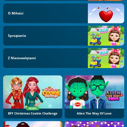
O Miłości
Sprzątanie
Z Niemowlętami
NOWY
BFF Christmas Cookie Challenge
Alien The Way Of Love