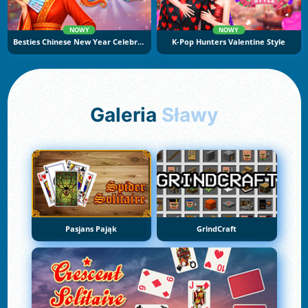
NOWY
NOWY
Besties Chinese New Year Celebration
K-Pop Hunters Valentine Style
Galeria
Sławy
Pasjans Pająk
GrindCraft