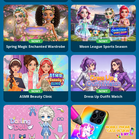
NOWY
NOWY
Spring Magic Enchanted Wardrobe
Moon League Sports Season
NOWY
NOWY
ASMR Beauty Clinic
Dress Up Outfit Match