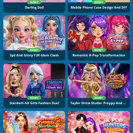
NOWY
NOWY
Darling Doll
Mobile Phone Case Design And DIY
NOWY
NOWY
Syd And Ginny Y2K Glam Clash
Romantic K-Pop Transformation
NOWY
NOWY
Stardom Alt Girls Fashion Duel
Taylor Dress Studio: Preppy And Wild West Glam