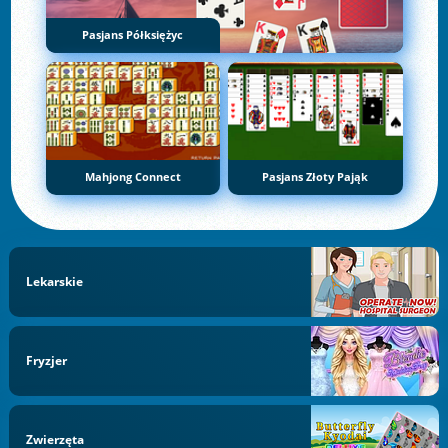
Pasjans Półksiężyc
Mahjong Connect
Pasjans Złoty Pająk
Lekarskie
Fryzjer
Zwierzęta