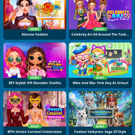
NOWY
NOWY
Kimono Fashion
Celebrity Ari All Around The Fashion
NOWY
NOWY
BFF Stylish Off-Shoulder Outfits
Mike And Mia: First Day At School
NOWY
NOWY
BFFs Venice Carnival Celebration
Fashion Valkyries: Saga Of Style