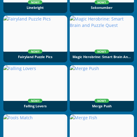
NOWY
NOWY
Linebright
Sokonumber
NOWY
NOWY
Fairyland Puzzle Pics
Magic Herobrine: Smart Brain And Puzzle Quest
NOWY
NOWY
Falling Lovers
Merge Push