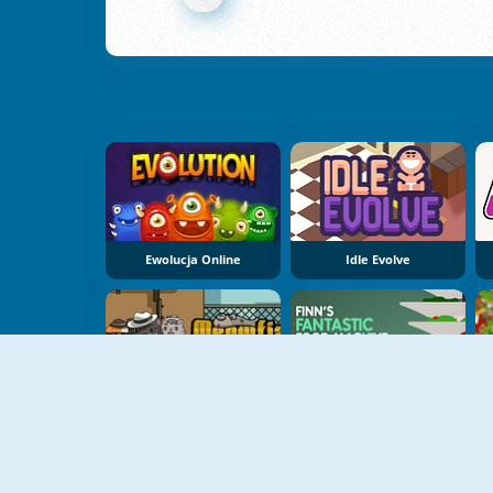
Ewolucja Online
Idle Evolve
Meowfia Evolution Endless
Finn's Fantastic Food Machine