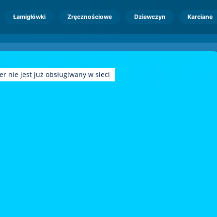
Łamigłówki
Zręcznościowe
Dziewczyn
Karciane
r nie jest już obsługiwany w sieci