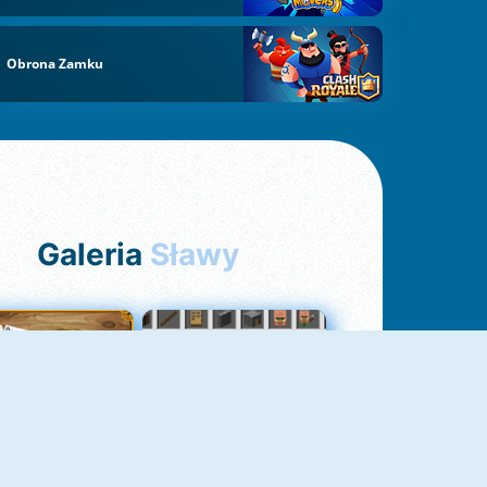
Obrona Zamku
Galeria
Sławy
Pasjans Pająk
GrindCraft