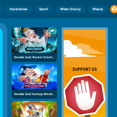
Hazardowe
Sport
Wielu Graczy
Więcej
Doodle God: Rocket Scientist
Doodle God Fantasy World Of Magic