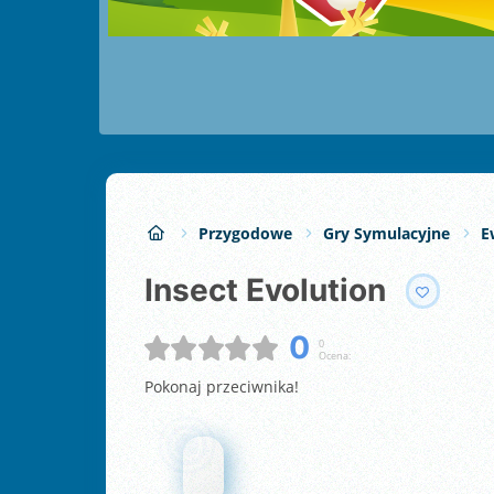
Przygodowe
Gry Symulacyjne
E
Insect Evolution
0
0
Ocena:
Pokonaj przeciwnika!