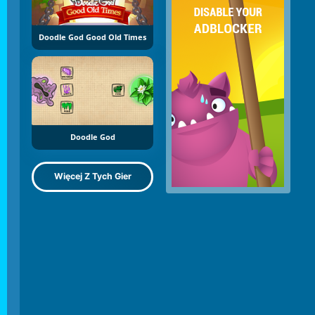
Doodle God Good Old Times
Doodle God
Więcej Z Tych Gier