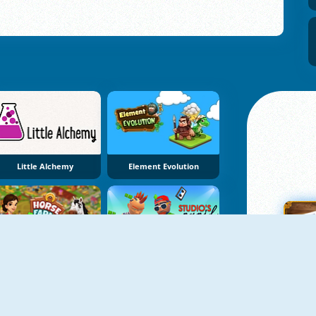
Little Alchemy
Element Evolution
NOWY
Horse Farm
Studio's Pupil