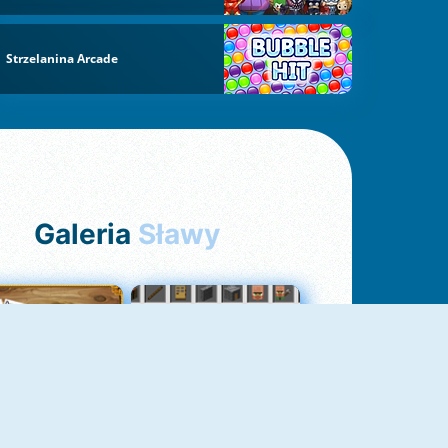
Strzelanina Arcade
Galeria
Sławy
Pasjans Pająk
GrindCraft