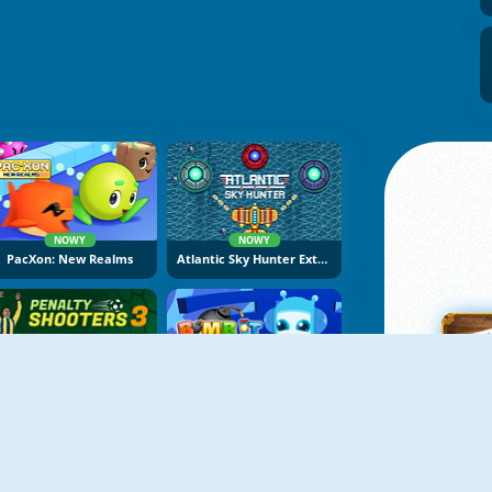
NOWY
NOWY
PacXon: New Realms
Atlantic Sky Hunter Extreme
NOWY
NOWY
Penalty Shooters 3
Bomb It 8