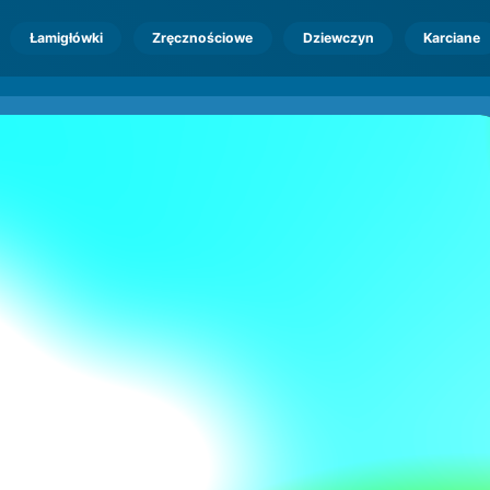
Łamigłówki
Zręcznościowe
Dziewczyn
Karciane