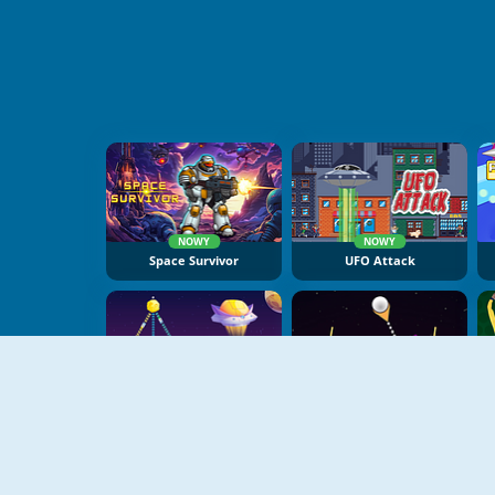
NOWY
NOWY
Space Survivor
UFO Attack
NOWY
NOWY
Planet Takeover
Pinball Brick Mania