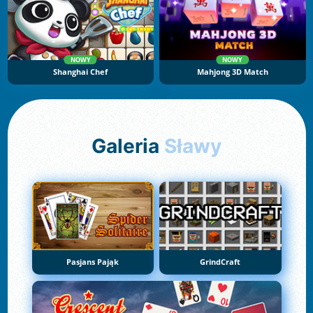
NOWY
NOWY
Shanghai Chef
Mahjong 3D Match
Galeria
Sławy
Pasjans Pająk
GrindCraft