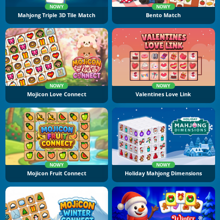
NOWY
NOWY
Mahjong Triple 3D Tile Match
Bento Match
NOWY
NOWY
Mojicon Love Connect
Valentines Love Link
NOWY
NOWY
Mojicon Fruit Connect
Holiday Mahjong Dimensions