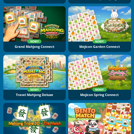
NOWY
NOWY
Grand Mahjong Connect
Mojicon Garden Connect
NOWY
NOWY
Travel Mahjong Deluxe
Mojicon Spring Connect