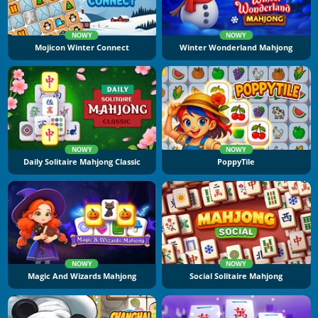
NOWY
NOWY
Mojicon Winter Connect
Winter Wonderland Mahjong
NOWY
NOWY
Daily Solitaire Mahjong Classic
PoppyTile
NOWY
NOWY
Magic And Wizards Mahjong
Social Solitaire Mahjong