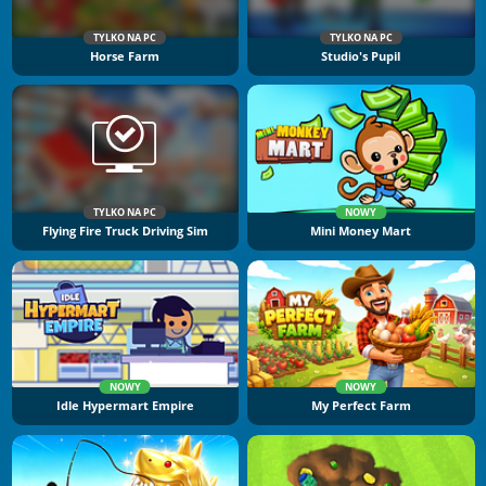
TYLKO NA PC
TYLKO NA PC
Horse Farm
Studio's Pupil
TYLKO NA PC
NOWY
Flying Fire Truck Driving Sim
Mini Money Mart
NOWY
NOWY
Idle Hypermart Empire
My Perfect Farm