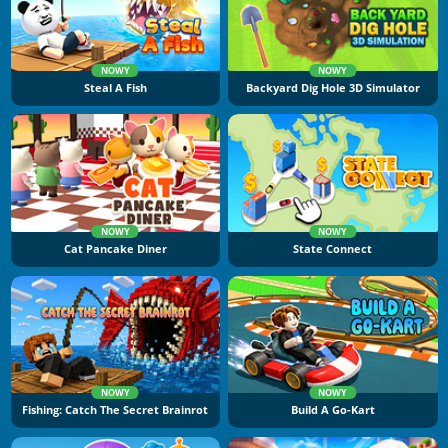
NOWY
NOWY
Steal A Fish
Backyard Dig Hole 3D Simulator
NOWY
NOWY
Cat Pancake Diner
State Connect
NOWY
NOWY
Fishing: Catch The Secret Brainrot
Build A Go-Kart