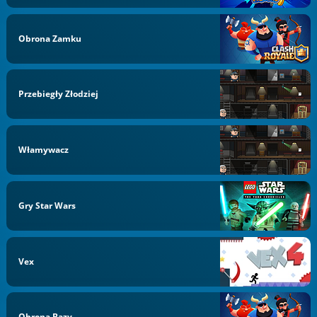
Obrona Zamku
Przebiegły Złodziej
Włamywacz
Gry Star Wars
Vex
Obrona Bazy