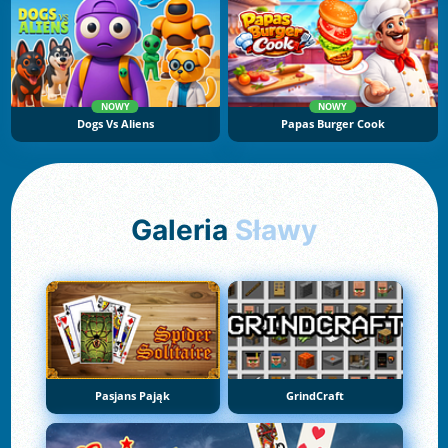
NOWY
NOWY
Dogs Vs Aliens
Papas Burger Cook
Galeria
Sławy
Pasjans Pająk
GrindCraft