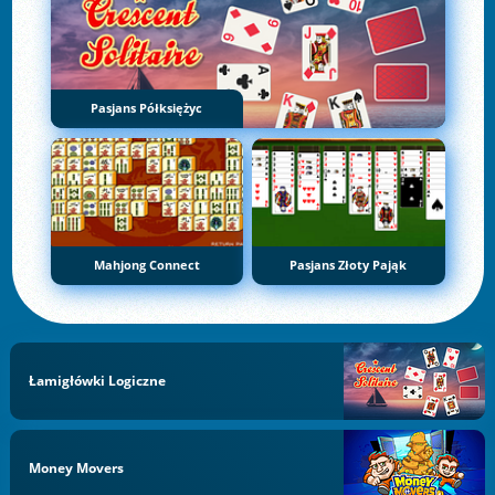
Pasjans Półksiężyc
Mahjong Connect
Pasjans Złoty Pająk
Łamigłówki Logiczne
Money Movers