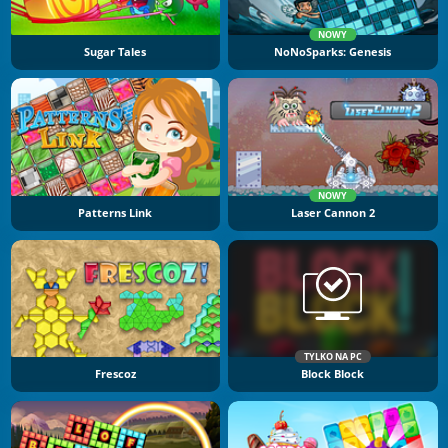
NOWY
Sugar Tales
NoNoSparks: Genesis
NOWY
Patterns Link
Laser Cannon 2
TYLKO NA PC
Frescoz
Block Block