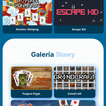
Number Mahjong
Escape Kid
Galeria
Sławy
Pasjans Pająk
GrindCraft