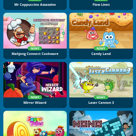
Mr Cappuccino Assassino
Flow Lines
NOWY
NOWY
Mahjong Connect Cookware
Candy Land
NOWY
NOWY
Mirror Wizard
Laser Cannon 3