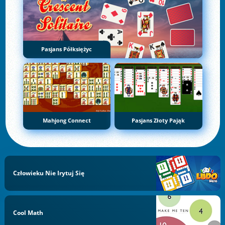
Pasjans Półksiężyc
Mahjong Connect
Pasjans Złoty Pająk
Człowieku Nie Irytuj Się
Cool Math