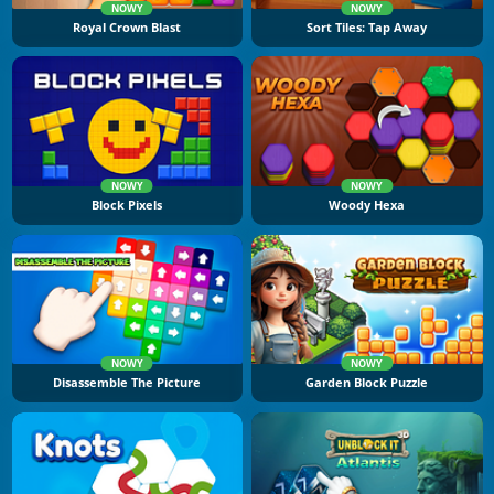
NOWY
NOWY
Royal Crown Blast
Sort Tiles: Tap Away
NOWY
NOWY
Block Pixels
Woody Hexa
NOWY
NOWY
Disassemble The Picture
Garden Block Puzzle