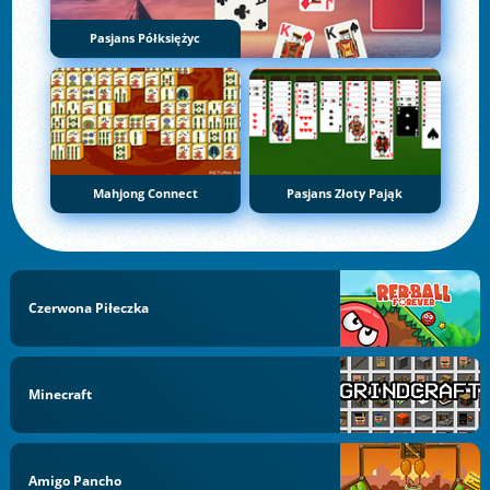
Pasjans Półksiężyc
Mahjong Connect
Pasjans Złoty Pająk
Czerwona Piłeczka
Minecraft
Amigo Pancho