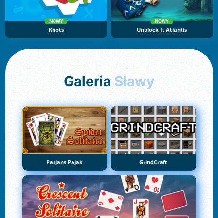
NOWY
NOWY
Knots
Unblock It Atlantis
Galeria
Sławy
Pasjans Pająk
GrindCraft