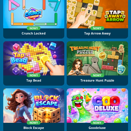
NOWY
NOWY
Crunch Locked
Tap Arrow Away
NOWY
NOWY
Tap Bead
Treasure Hunt Puzzle
NOWY
NOWY
Block Escape
Goodeluxe