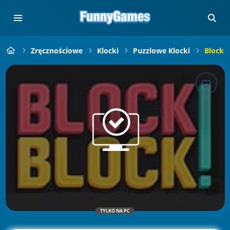
Zręcznościowe
Klocki
Puzzlowe Klocki
Block 
TYLKO NA PC