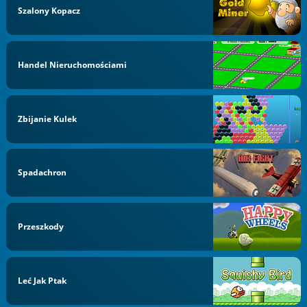
Szalony Kopacz
Handel Nieruchomościami
Zbijanie Kulek
Spadachron
Przeszkody
Leć Jak Ptak