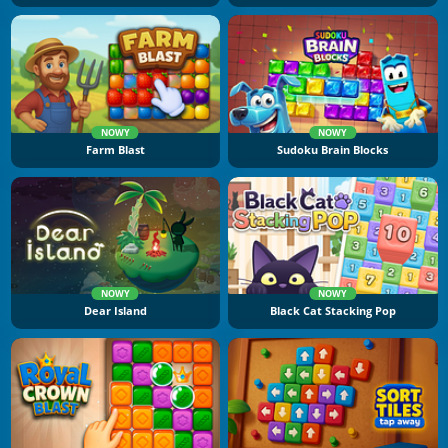
NOWY
NOWY
Farm Blast
Sudoku Brain Blocks
NOWY
NOWY
Dear Island
Black Cat Stacking Pop