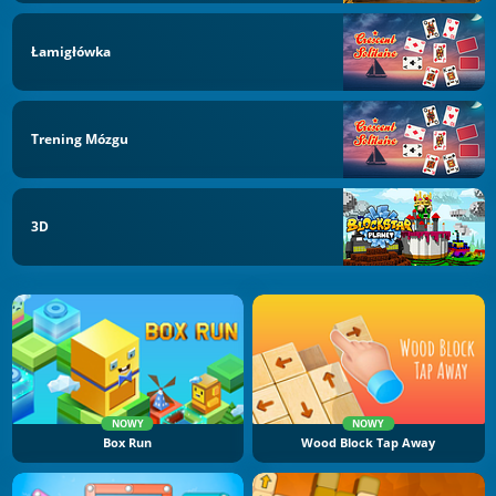
Łamigłówka
Trening Mózgu
3D
NOWY
NOWY
Box Run
Wood Block Tap Away