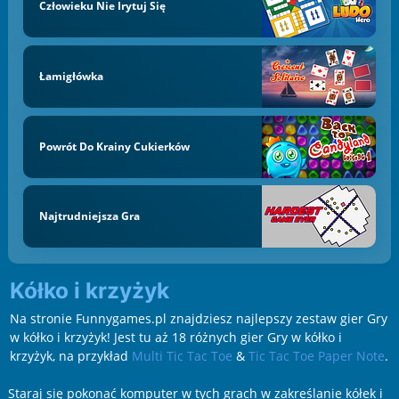
Człowieku Nie Irytuj Się
Łamigłówka
Powrót Do Krainy Cukierków
Najtrudniejsza Gra
Kółko i krzyżyk
Na stronie Funnygames.pl znajdziesz najlepszy zestaw gier Gry
w kółko i krzyżyk! Jest tu aż 18 różnych gier Gry w kółko i
krzyżyk, na przykład
Multi Tic Tac Toe
&
Tic Tac Toe Paper Note
.
Staraj się pokonać komputer w tych grach w zakreślanie kółek i