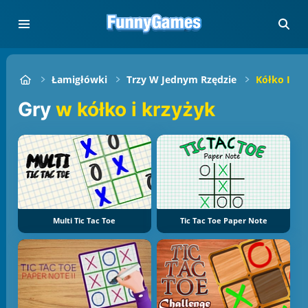
Łamigłówki
Trzy W Jednym Rzędzie
Kółko I Kr
Gry
w kółko i krzyżyk
Multi Tic Tac Toe
Tic Tac Toe Paper Note