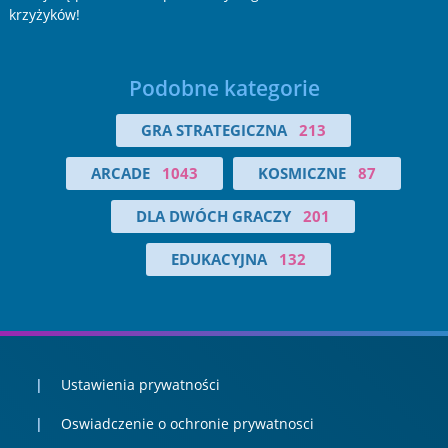
krzyżyków!
Podobne kategorie
GRA STRATEGICZNA
213
ARCADE
1043
KOSMICZNE
87
DLA DWÓCH GRACZY
201
EDUKACYJNA
132
Ustawienia prywatności
Oswiadczenie o ochronie prywatnosci