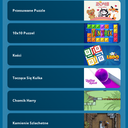
Przesuwane Puzzle
10x10 Puzzel
Kości
Tocząca Się Kulka
Chomik Harry
Kamienie Szlachetne