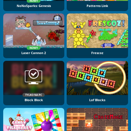
NOWY
NoNoSparks: Genesis
Patterns Link
NOWY
Laser Cannon 2
Frescoz
TYLKO NA PC
Block Block
Lof Blocks