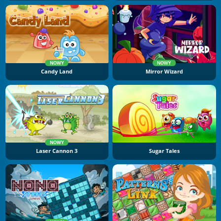
NOWY
NOWY
Candy Land
Mirror Wizard
NOWY
Laser Cannon 3
Sugar Tales