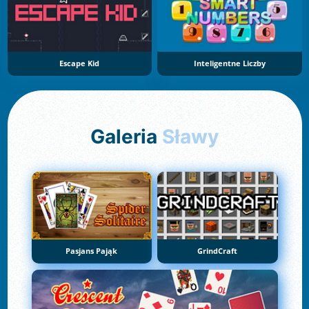
Escape Kid
Inteligentne Liczby
Galeria
Sławy
Pasjans Pająk
GrindCraft