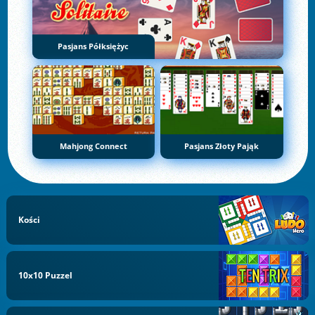
Pasjans Półksiężyc
Mahjong Connect
Pasjans Złoty Pająk
Kości
10x10 Puzzel