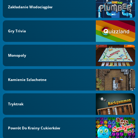
Zakładanie Wodociągów
Gry Trivia
Monopoly
Kamienie Szlachetne
Tryktrak
Powrót Do Krainy Cukierków