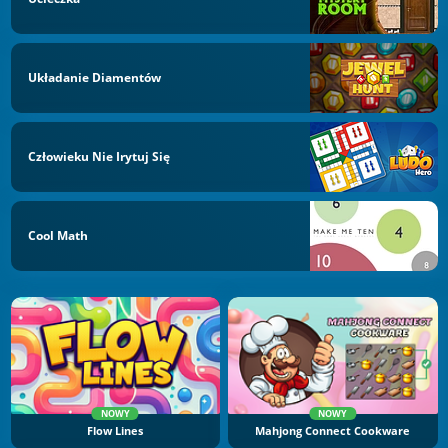
Układanie Diamentów
Człowieku Nie Irytuj Się
Cool Math
NOWY
NOWY
Flow Lines
Mahjong Connect Cookware