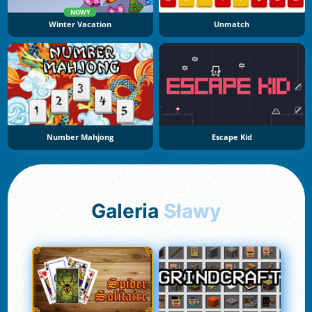
NOWY
Winter Vacation
Unmatch
Number Mahjong
Escape Kid
Galeria
Sławy