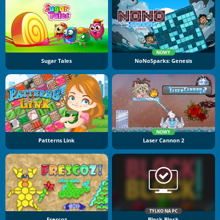
NOWY
Sugar Tales
NoNoSparks: Genesis
NOWY
Patterns Link
Laser Cannon 2
TYLKO NA PC
Frescoz
Block Block