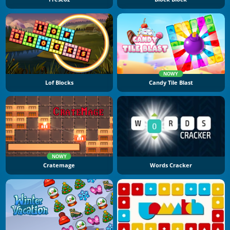
NOWY
Lof Blocks
Candy Tile Blast
NOWY
Cratemage
Words Cracker