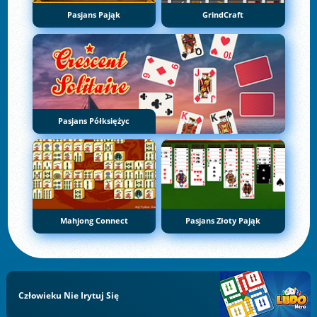
Pasjans Pająk
GrindCraft
Pasjans Półksiężyc
Mahjong Connect
Pasjans Złoty Pająk
Człowieku Nie Irytuj Się