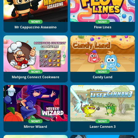
NOWY
NOWY
Mr Cappuccino Assassino
Flow Lines
NOWY
NOWY
Mahjong Connect Cookware
Candy Land
NOWY
NOWY
Mirror Wizard
Laser Cannon 3