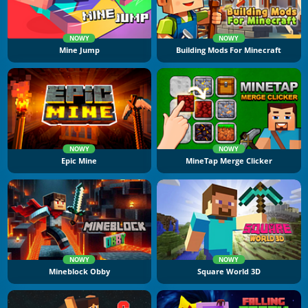
NOWY
NOWY
Mine Jump
Building Mods For Minecraft
NOWY
NOWY
Epic Mine
MineTap Merge Clicker
NOWY
NOWY
Mineblock Obby
Square World 3D