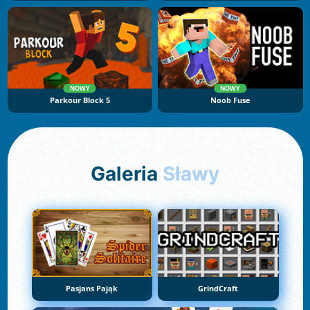
NOWY
NOWY
Parkour Block 5
Noob Fuse
Galeria
Sławy
Pasjans Pająk
GrindCraft