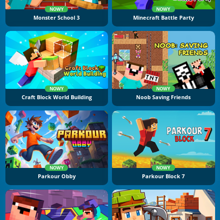
NOWY
NOWY
Monster School 3
Minecraft Battle Party
NOWY
NOWY
Craft Block World Building
Noob Saving Friends
NOWY
NOWY
Parkour Obby
Parkour Block 7