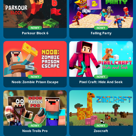
NOWY
NOWY
Parkour Block 6
Falling Party
NOWY
NOWY
Noob: Zombie Prison Escape
Pixel Craft: Hide And Seek
NOWY
NOWY
Noob Trolls Pro
Zoocraft