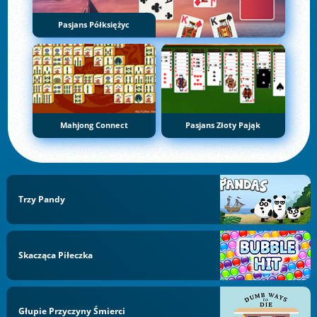
Pasjans Półksiężyc
Mahjong Connect
Pasjans Złoty Pająk
Trzy Pandy
Skacząca Piłeczka
Głupie Przyczyny Śmierci