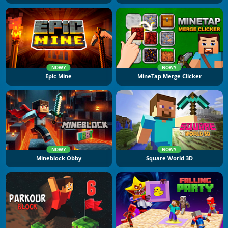
NOWY
NOWY
Epic Mine
MineTap Merge Clicker
NOWY
NOWY
Mineblock Obby
Square World 3D