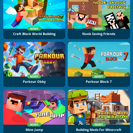
NOWY
NOWY
Craft Block World Building
Noob Saving Friends
NOWY
NOWY
Parkour Obby
Parkour Block 7
NOWY
NOWY
Mine Jump
Building Mods For Minecraft