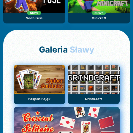
NOWY
NOWY
Noob Fuse
Minicraft
Galeria
Sławy
Pasjans Pająk
GrindCraft