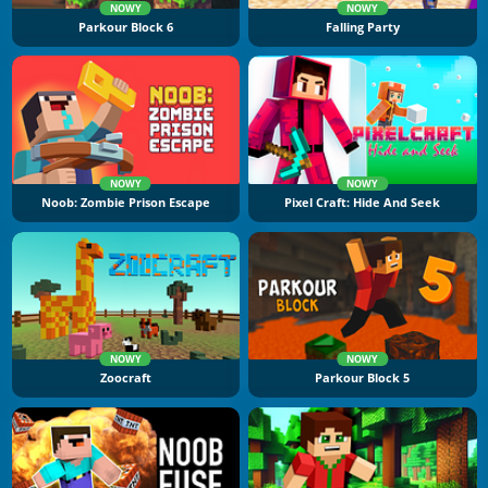
NOWY
NOWY
Parkour Block 6
Falling Party
NOWY
NOWY
Noob: Zombie Prison Escape
Pixel Craft: Hide And Seek
NOWY
NOWY
Zoocraft
Parkour Block 5