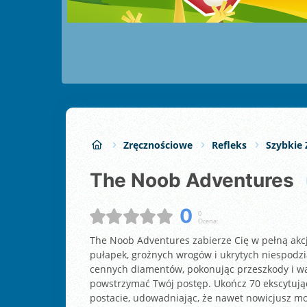
Zręcznościowe
Refleks
Szybkie 
The Noob Adventures
0
0
Ocena:
The Noob Adventures zabierze Cię w pełną akcj
pułapek, groźnych wrogów i ukrytych niespodz
cennych diamentów, pokonując przeszkody i wal
powstrzymać Twój postęp. Ukończ 70 ekscytują
postacie, udowadniając, że nawet nowicjusz m