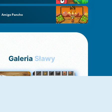
Amigo Pancho
Galeria
Sławy
Pasjans Pająk
GrindCraft