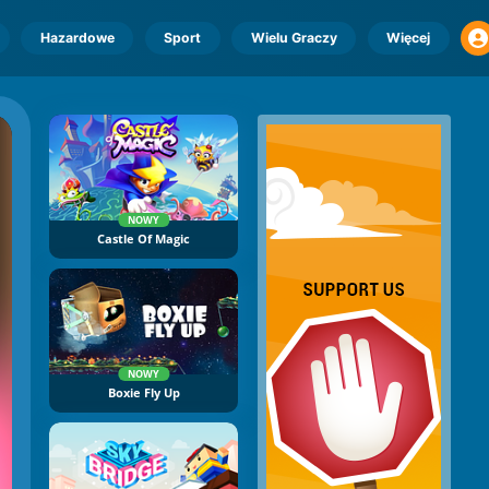
Hazardowe
Sport
Wielu Graczy
Więcej
NOWY
Castle Of Magic
NOWY
Boxie Fly Up