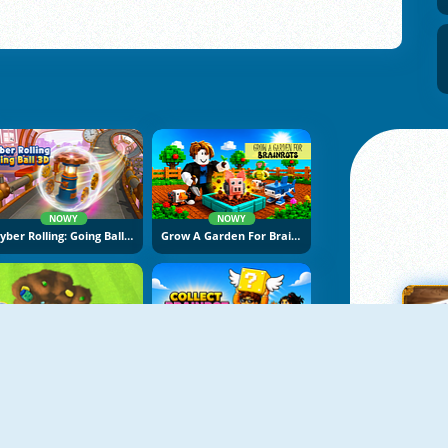
NOWY
NOWY
Cyber Rolling: Going Ball 3D
Grow A Garden For Brainrots
NOWY
NOWY
Backyard Dig Hole 3D Simulator
Collect Brainrot Arena