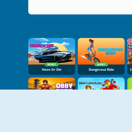
NOWY
NOWY
Hoon Or Die
Dangerous Ride
NOWY
NOWY
Obby: Pump Up Your Body
Break A Lucky Block