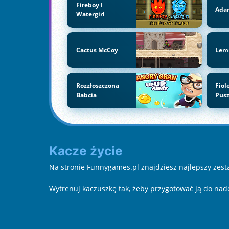
Fireboy I
Ada
Watergirl
Cactus McCoy
Lem
Rozzłoszczona
Fiol
Babcia
Pus
Kacze życie
Na stronie Funnygames.pl znajdziesz najlepszy zestaw
Wytrenuj kaczuszkę tak, żeby przygotować ją do na