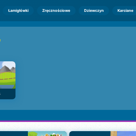
Łamigłówki
Zręcznościowe
Dziewczyn
Karciane
e
4