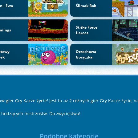
m I Ewa
Ślimak Bob
Strike Force
mings
Heroes
etowy
Orzechowa
zek
Gorączka
 gier Gry Kacze życie! Jest tu aż 2 różnych gier Gry Kacze życie, 
dchodzących mistrzostw. Do zwycięstwa!
Podobne kategorie