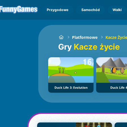
Przygodowe
Samochód
Walki
Platformowe
Kacze Życi
Gry
Kacze życie
Duck Life 3: Evolution
Duck Life 