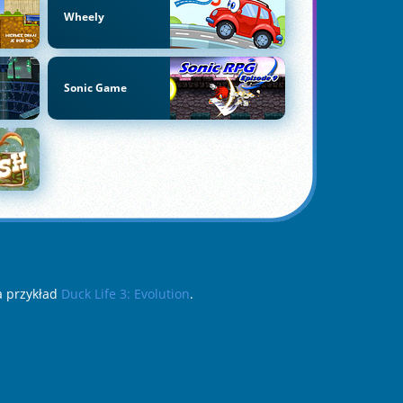
Wheely
Sonic Game
na przykład
Duck Life 3: Evolution
.