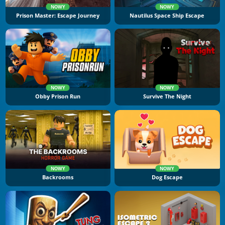
NOWY
NOWY
Prison Master: Escape Journey
Nautilus Space Ship Escape
NOWY
NOWY
Obby Prison Run
Survive The Night
NOWY
NOWY
Backrooms
Dog Escape