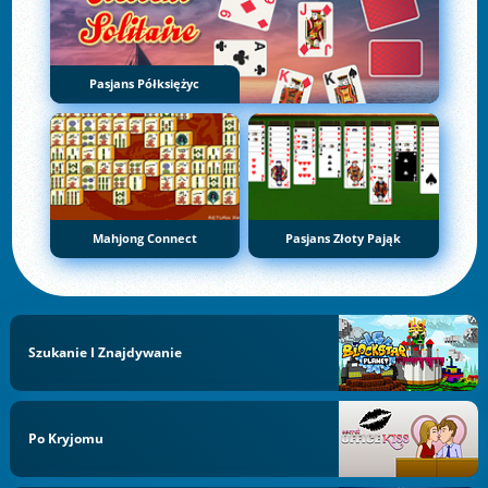
Pasjans Półksiężyc
Mahjong Connect
Pasjans Złoty Pająk
Szukanie I Znajdywanie
Po Kryjomu