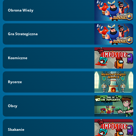
Obrona Wieży
Gra Strategiczna
Kosmiczne
Rycerze
Obcy
Skakanie