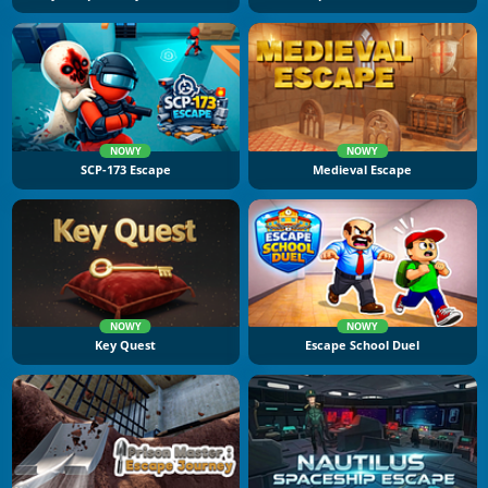
NOWY
NOWY
SCP-173 Escape
Medieval Escape
NOWY
NOWY
Key Quest
Escape School Duel