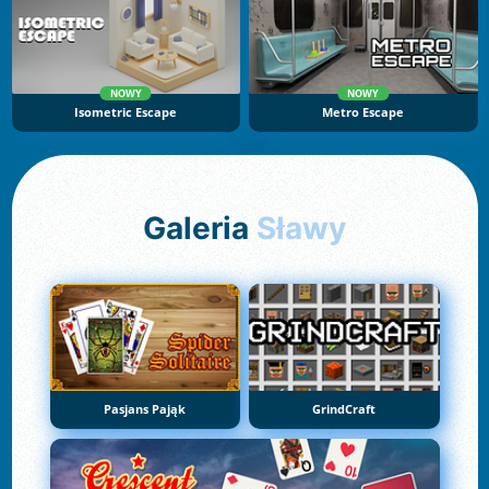
NOWY
NOWY
Isometric Escape
Metro Escape
Galeria
Sławy
Pasjans Pająk
GrindCraft