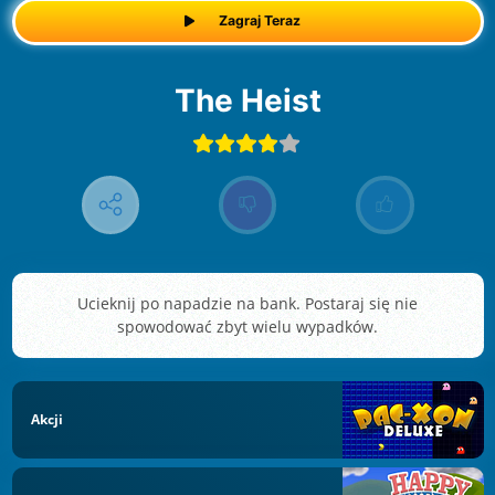
Zagraj Teraz
The Heist
Ucieknij po napadzie na bank. Postaraj się nie
spowodować zbyt wielu wypadków.
Akcji